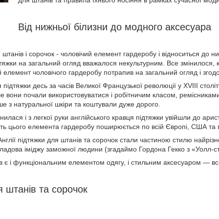
для штанів та правила їхнього носіння в рамках сучасної моди
Від нижньої білизни до модного аксесуара
 штанів і сорочок - чоловічий елемент гардеробу і відноситься до н
тяжки на загальний огляд вважалося некультурним. Все змінилося, ко
 елемент чоловічого гардеробу потрапив на загальний огляд і згод
підтяжки десь за часів Великої Французької революції у XVIII століт
іше вони почали використовуватися і робітничим класом, ремісника
е з натуральної шкіри та коштували дуже дорого.
мінилася і з легкої руки англійського кравця підтяжки увійшли до ари
ть цього елемента гардеробу поширюється по всій Європі, США та п
 Англії підтяжки для штанів та сорочок стали частиною стилю найрізн
кладова іміджу заможної людини (згадаймо Гордона Гекко з «Уолл-ст
в є і функціональним елементом одягу, і стильним аксесуаром — все 
я штанів та сорочок