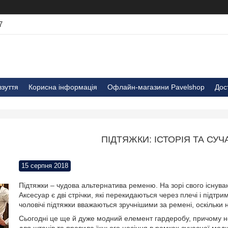
7
взуття
Корисна інформація
Офлайн-магазини Pavelshop
Дос
ПІДТЯЖКИ: ІСТОРІЯ ТА СУЧ
15 серпня 2018
Підтяжки – чудова альтернатива ременю. На зорі свого існув
Аксесуар є дві стрічки, які перекидаються через плечі і підтр
чоловічі підтяжки вважаються зручнішими за ремені, оскільки
Сьогодні це ще й дуже модний елемент гардеробу, причому не 