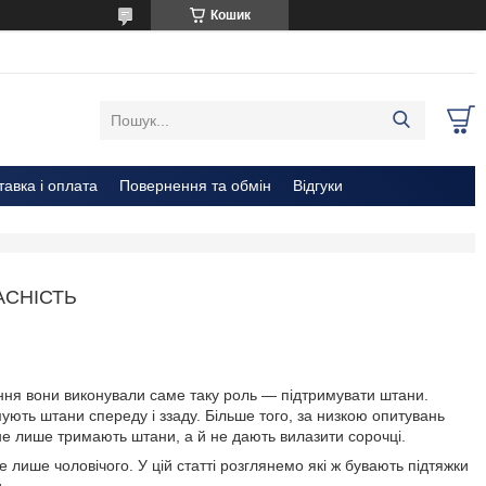
Кошик
тавка і оплата
Повернення та обмін
Відгуки
АСНІСТЬ
ання вони виконували саме таку роль — підтримувати штани.
имують штани спереду і ззаду. Більше того, за низкою опитувань
 не лише тримають штани, а й не дають вилазити сорочці.
лише чоловічого. У цій статті розглянемо які ж бувають підтяжки