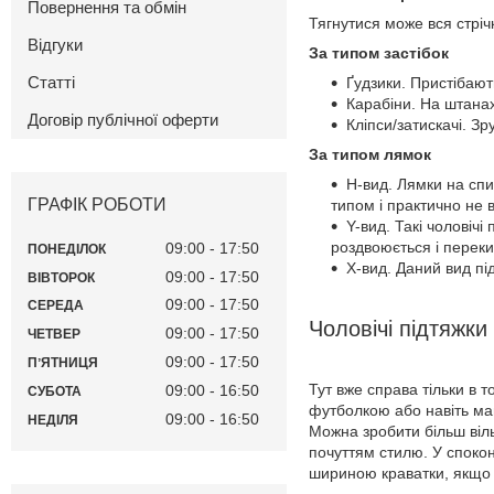
Повернення та обмін
Тягнутися може вся стрічка
Відгуки
За типом застібок
Статті
Ґудзики. Пристібают
Карабіни. На штанах
Договір публічної оферти
Кліпси/затискачі. З
За типом лямок
H-вид. Лямки на спи
ГРАФІК РОБОТИ
типом і практично не 
Y-вид. Такі чоловіч
роздвоюється і переки
09:00
17:50
ПОНЕДІЛОК
X-вид. Даний вид пі
09:00
17:50
ВІВТОРОК
09:00
17:50
СЕРЕДА
Чоловічі підтяжк
09:00
17:50
ЧЕТВЕР
09:00
17:50
ПʼЯТНИЦЯ
Тут вже справа тільки в т
09:00
16:50
СУБОТА
футболкою або навіть ма
09:00
16:50
НЕДІЛЯ
Можна зробити більш віл
почуттям стилю. У спокон
шириною краватки, якщо 