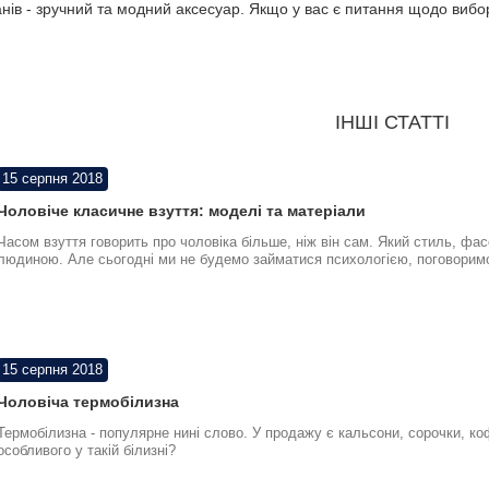
анів - зручний та модний аксесуар. Якщо у вас є питання щодо виб
ІНШІ СТАТТІ
15 серпня 2018
Чоловіче класичне взуття: моделі та матеріали
Часом взуття говорить про чоловіка більше, ніж він сам. Який стиль, фас
людиною. Але сьогодні ми не будемо займатися психологією, поговорим
15 серпня 2018
Чоловіча термобілизна
Термобілизна - популярне нині слово. У продажу є кальсони, сорочки, ко
особливого у такій білизні?