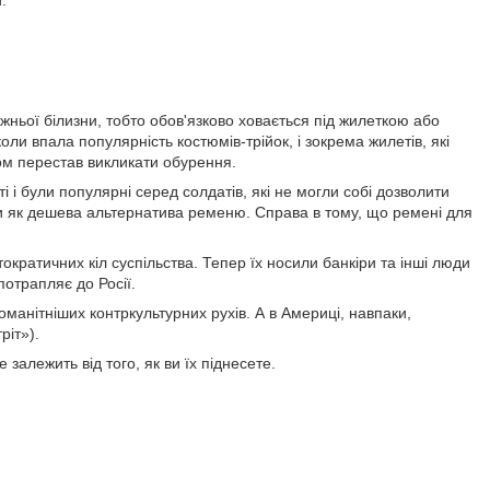
.
ижньої білизни, тобто обов'язково ховається під жилеткою або
ли впала популярність костюмів-трійок, і зокрема жилетів, які
ом перестав викликати обурення.
ті і були популярні серед солдатів, які не могли собі дозволити
ми як дешева альтернатива ременю. Справа в тому, що ремені для
стократичних кіл суспільства. Тепер їх носили банкіри та інші люди
отрапляє до Росії.
оманітніших контркультурних рухів. А в Америці, навпаки,
ріт»).
залежить від того, як ви їх піднесете.