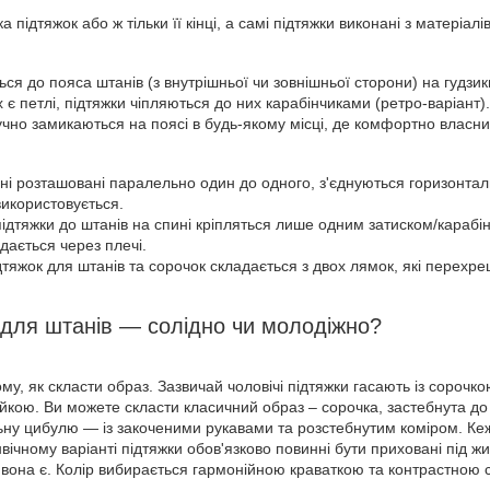
 підтяжок або ж тільки її кінці, а самі підтяжки виконані з матеріалі
ься до пояса штанів (з внутрішньої чи зовнішньої сторони) на гудзик
 є петлі, підтяжки чіпляються до них карабінчиками (ретро-варіант).
ручно замикаються на поясі в будь-якому місці, де комфортно власни
ні розташовані паралельно один до одного, з'єднуються горизонта
використовується.
і підтяжки до штанів на спині кріпляться лише одним затиском/кара
дається через плечі.
дтяжок для штанів та сорочок складається з двох лямок, які перехре
и для штанів — солідно чи молодіжно?
ому, як скласти образ. Зазвичай чоловічі підтяжки гасають із сорочк
йкою. Ви можете скласти класичний образ – сорочка, застебнута до
ьну цибулю — із закоченими рукавами та розстебнутим коміром. Ке
вічному варіанті підтяжки обов'язково повинні бути приховані під 
вона є. Колір вибирається гармонійною краваткою та контрастною 