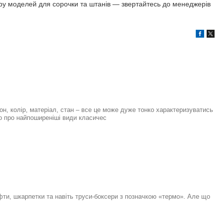
ору моделей для сорочки та штанів — звертайтесь до менеджерів
он, колір, матеріал, стан – все це може дуже тонко характеризуватись
о про найпоширеніші види класичес
фти, шкарпетки та навіть труси-боксери з позначкою «термо». Але що