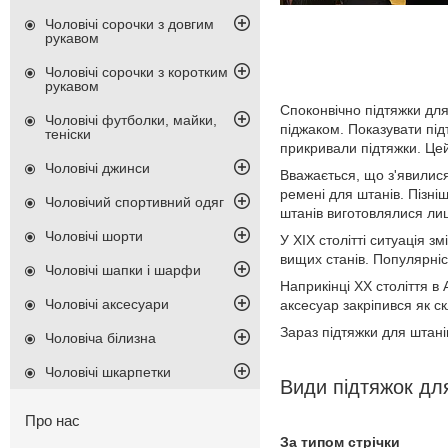
Чоловічі сорочки з довгим
рукавом
Чоловічі сорочки з коротким
рукавом
Споконвічно підтяжки для
Чоловічі футболки, майки,
піджаком. Показувати під
теніски
прикривали підтяжки. Цей
Чоловічі джинси
Вважається, що з'явилися 
ремені для штанів. Пізн
Чоловічий спортивний одяг
штанів виготовлялися лиш
Чоловічі шорти
У XIX столітті ситуація з
вищих станів. Популярніс
Чоловічі шапки і шарфи
Наприкінці XX століття в
Чоловічі аксесуари
аксесуар закріпився як с
Зараз підтяжки для штані
Чоловіча білизна
Чоловічі шкарпетки
Види підтяжок дл
Про нас
За типом стрічки