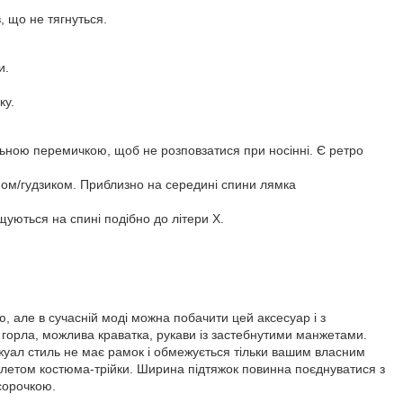
в, що не тягнуться.
и.
ку.
льною перемичкою, щоб не розповзатися при носінні. Є ретро
біном/гудзиком. Приблизно на середині спини лямка
щуються на спині подібно до літери Х.
ою, але в сучасній моді можна побачити цей аксесуар і з
 горла, можлива краватка, рукави із застебнутими манжетами.
жуал стиль не має рамок і обмежується тільки вашим власним
жилетом костюма-трійки. Ширина підтяжок повинна поєднуватися з
сорочкою.