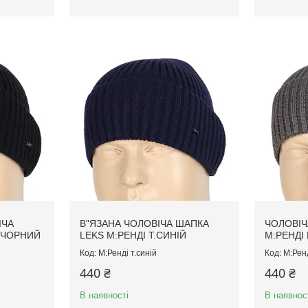
ІЧА
В"ЯЗАНА ЧОЛОВІЧА ШАПКА
ЧОЛОВІЧ
 ЧОРНИЙ
LEKS M:РЕНДІ Т.СИНІЙ
M:РЕНДІ 
M:Ренді т.синій
M:Ренд
440 ₴
440 ₴
В наявності
В наявнос