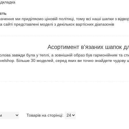
підкладка
сть
ачення ми приділяємо ціновій політиці, тому всі наші шапки з відв
а сайті представлені моделі з декількох вартісних діапазонів
Асортимент в'язаних шапок дл
лова завжди була у теплі, а зовнішній образ був гармонійним та ст
avelshop. Більше 30 моделей, серед яких ви точно знайдете чудову 