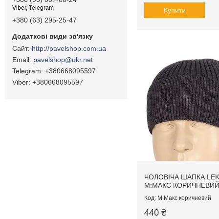
Viber, Telegram
Купити
+380 (63) 295-25-47
http://pavelshop.com.ua
pavelshop@ukr.net
+380668095597
+380668095597
ЧОЛОВІЧА ШАПКА LE
M:МАКС КОРИЧНЕВИ
M:Макс коричневий
440 ₴