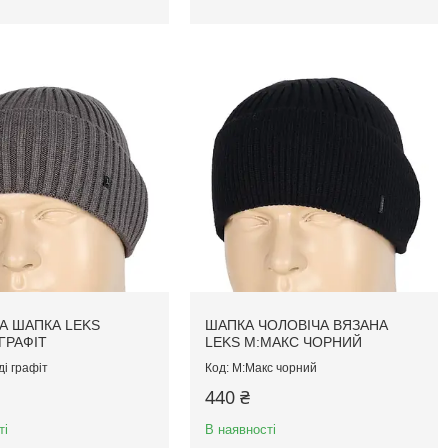
А ШАПКА LEKS
ШАПКА ЧОЛОВІЧА ВЯЗАНА
ГРАФІТ
LEKS M:МАКС ЧОРНИЙ
і графіт
M:Макс чорний
440 ₴
ті
В наявності