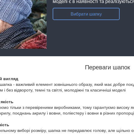
моделі є в наявності та реалізуютьс
Вибрати шапку
Переваги шапок
й вигляд
шапка - важливий елемент зовнішнього образу, який має добре поєд
м і без відвороту, темні та світлі, молодіжні та класичніші моделі
 якість
мо тільки з перевіреними виробниками, тому гарантуємо високу якіс
крилу, поєднань акрилу і вовни, поліестеру і вовни в різних пропорц
ість
ильному виборі розміру, шапка не передавлює голову, але щільно о