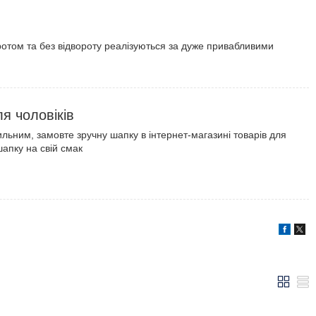
оротом та без відвороту реалізуються за дуже привабливими
я чоловіків
ильним, замовте зручну шапку в інтернет-магазині товарів для
шапку на свій смак