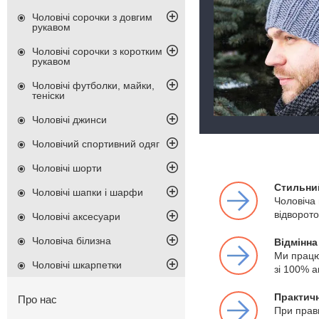
Чоловічі сорочки з довгим
рукавом
Чоловічі сорочки з коротким
рукавом
Чоловічі футболки, майки,
теніски
Чоловічі джинси
Чоловічий спортивний одяг
Чоловічі шорти
Стильни
Чоловічі шапки і шарфи
Чоловіча 
відворото
Чоловічі аксесуари
Чоловіча білизна
Відмінна
Ми працює
Чоловічі шкарпетки
зі 100% а
Практичн
Про нас
При прав