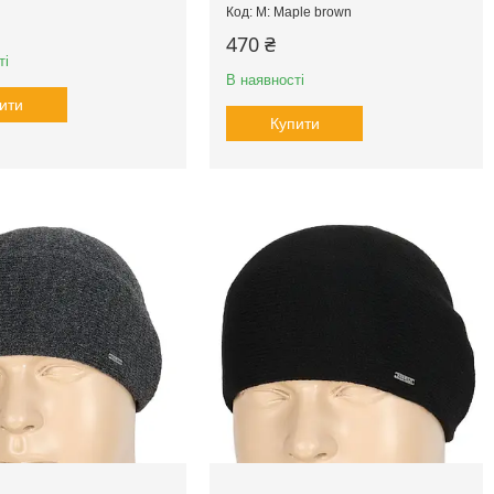
M: Maple brown
470 ₴
ті
В наявності
ити
Купити