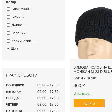
Колір
Блакитний
1
Білий
5
Джинс
1
Зелений
1
Коричневий
2
Ще 7
ЗИМОВА ЧОЛОВІЧА Ш
MOHIKAN M-23 D.BLU
ГРАФІК РОБОТИ
M-23 d.blue
300 ₴
09:00
17:50
ПОНЕДІЛОК
09:00
17:50
ВІВТОРОК
В наявності
09:00
17:50
СЕРЕДА
Купити
09:00
17:50
ЧЕТВЕР
09:00
17:50
ПʼЯТНИЦЯ