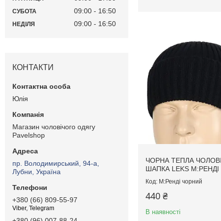
09:00
16:50
СУБОТА
09:00
16:50
НЕДІЛЯ
КОНТАКТИ
Юлія
Магазин чоловічого одягу
Pavelshop
ЧОРНА ТЕПЛА ЧОЛОВ
пр. Володимирський, 94-а,
ШАПКА LEKS M:РЕНДІ
Лубни, Україна
M:Ренді чорний
440 ₴
+380 (66) 809-55-97
Viber, Telegram
В наявності
+380 (96) 007-88-24