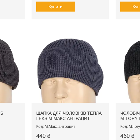
Купити
Куп
KS
ШАПКА ДЛЯ ЧОЛОВІКІВ ТЕПЛА
ЧОЛОВІЧ
Й
LEKS M:МАКС АНТРАЦИТ
M:TORY 
M:Макс антрацит
M:Tory
440 ₴
460 ₴