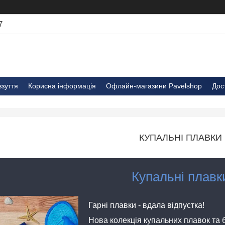
7
взуття
Корисна інформація
Офлайн-магазини Pavelshop
Дос
КУПАЛЬНІ ПЛАВКИ
Купальні плавк
Гарні плавки - вдала відпустка!
Нова колекція купальних плавок та б