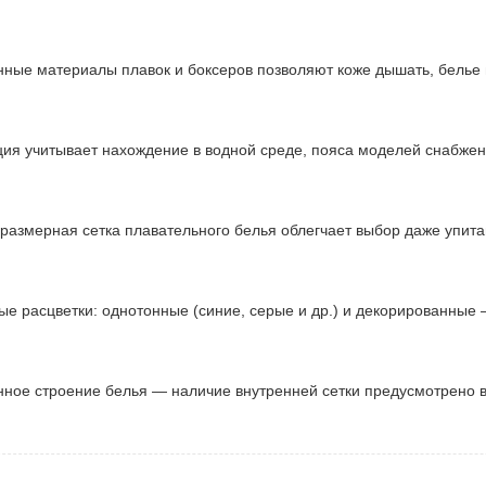
ные материалы плавок и боксеров позволяют коже дышать, белье н
ция учитывает нахождение в водной среде, пояса моделей снабже
размерная сетка плавательного белья облегчает выбор даже упитан
ые расцветки: однотонные (синие, серые и др.) и декорированные 
ное строение белья — наличие внутренней сетки предусмотрено в