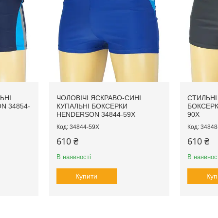
ЬНІ
ЧОЛОВІЧІ ЯСКРАВО-СИНІ
СТИЛЬНІ
N 34854-
КУПАЛЬНІ БОКСЕРКИ
БОКСЕРК
HENDERSON 34844-59X
90X
34844-59X
34848
610 ₴
610 ₴
В наявності
В наявнос
Купити
Куп