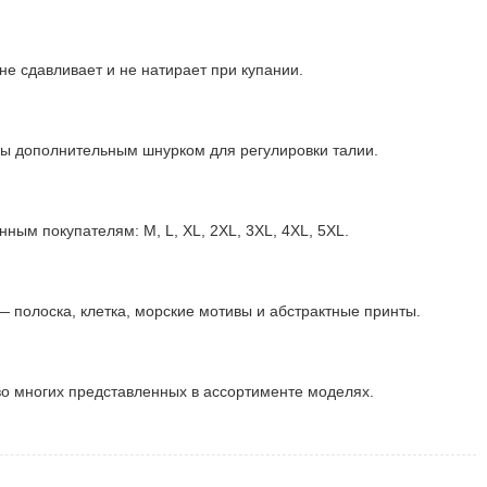
е сдавливает и не натирает при купании.
ны дополнительным шнурком для регулировки талии.
ным покупателям: М, L, XL, 2XL, 3XL, 4XL, 5XL.
— полоска, клетка, морские мотивы и абстрактные принты.
о многих представленных в ассортименте моделях.