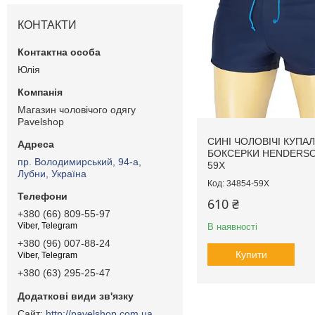
КОНТАКТИ
Юлія
Магазин чоловічого одягу
Pavelshop
СИНІ ЧОЛОВІЧІ КУПАЛ
БОКСЕРКИ HENDERSO
пр. Володимирський, 94-а,
59X
Лубни, Україна
34854-59X
610 ₴
+380 (66) 809-55-97
Viber, Telegram
В наявності
+380 (96) 007-88-24
Купити
Viber, Telegram
+380 (63) 295-25-47
http://pavelshop.com.ua