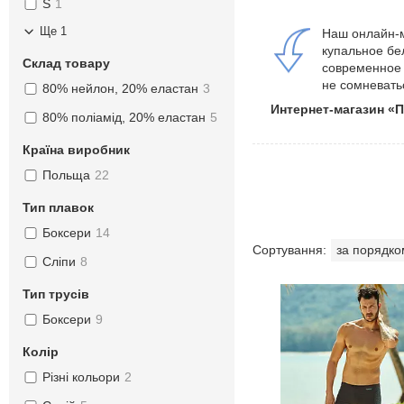
S
1
Ще 1
Наш онлайн-м
купальное бе
Склад товару
современное 
не сомневать
80% нейлон, 20% еластан
3
Интернет-магазин «
80% поліамід, 20% еластан
5
Країна виробник
Польща
22
Тип плавок
Боксери
14
Сліпи
8
Тип трусів
Боксери
9
Колір
Різні кольори
2