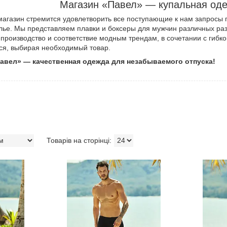
Магазин «Павел» — купальная од
агазин стремится удовлетворить все поступающие к нам запросы п
лье. Мы представляем плавки и боксеры для мужчин различных раз
производство и соответствие модным трендам, в сочетании с гибко
ся, выбирая необходимый товар.
Павел» — качественная одежда для незабываемого отпуска!