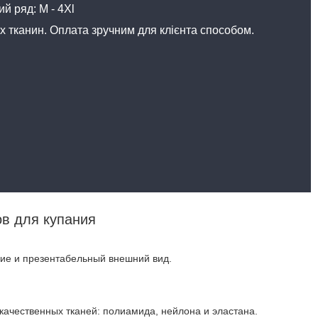
й ряд: M - 4Xl
их тканин. Оплата зручним для клієнта способом.
ов для купания
ие и презентабельный внешний вид.
ачественных тканей: полиамида, нейлона и эластана.