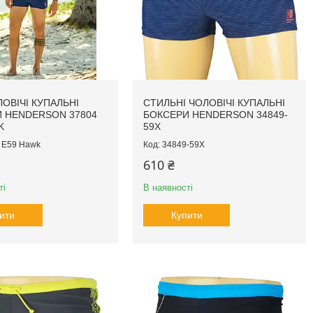
ЛОВІЧІ КУПАЛЬНІ
СТИЛЬНІ ЧОЛОВІЧІ КУПАЛЬНІ
 HENDERSON 37804
БОКСЕРИ HENDERSON 34849-
K
59X
 E59 Hawk
34849-59X
610 ₴
ті
В наявності
ити
Купити