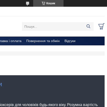
Кошик
тавка і оплата
Повернення та обмін
Відгуки
и
оксерів для чоловіків будь-якого віку. Розумна вартість