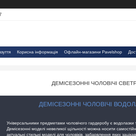
7
взуття
Корисна інформація
Офлайн-магазини Pavelshop
Дос
ДЕМІСЕЗОННІ ЧОЛОВІЧІ СВЕТ
ДЕМІСЕЗОННІ ЧОЛОВІЧІ ВОДОЛ
Універсальними предметами чоловічого гардеробу є водолазки 
Демісезонні моделі невеликої щільності можна носити самостій
актуальні стильні моделі для чоловіків, забарвлення яких заціка