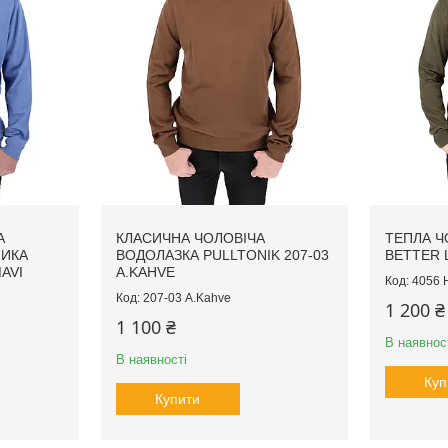
А
КЛАСИЧНА ЧОЛОВІЧА
ТЕПЛА Ч
НИКА
ВОДОЛАЗКА PULLTONIK 207-03
BETTER L
MAVI
A.KAHVE
4056 
207-03 A.Kahve
1 200 ₴
1 100 ₴
В наявнос
В наявності
Куп
Купити