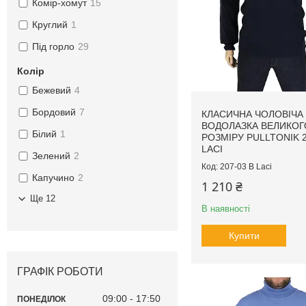
Комір-хомут
15
Круглий
1
Під горло
29
Колір
Бежевий
4
Бордовий
7
КЛАСИЧНА ЧОЛОВІЧА
ВОДОЛАЗКА ВЕЛИКОГ
Білий
1
РОЗМІРУ PULLTONIK 2
LACI
Зелений
2
207-03 B Laci
Капучино
2
1 210 ₴
Ще 12
В наявності
Купити
ГРАФІК РОБОТИ
09:00
17:50
ПОНЕДІЛОК