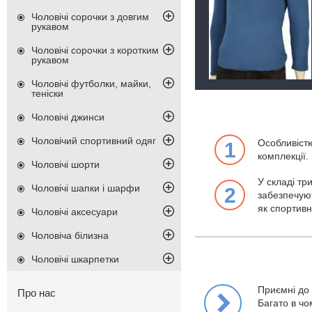
Чоловічі сорочки з довгим
рукавом
Чоловічі сорочки з коротким
рукавом
Чоловічі футболки, майки,
теніски
Чоловічі джинси
Чоловічий спортивний одяг
Особливістю
1
комплекції.
Чоловічі шорти
У складі тр
Чоловічі шапки і шарфи
2
забезпечуют
як спортивн
Чоловічі аксесуари
Чоловіча білизна
Чоловічі шкарпетки
Приємні до 
Про нас
Багато в ч