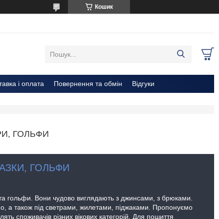
Кошик
тавка і оплата
Повернення та обмін
Відгуки
РИ, ГОЛЬФИ
АЗКИ, ГОЛЬФИ
та гольфи. Вони чудово виглядають з джинсами, з брюками.
но, а також під светрами, жилетами, піджаками. Пропонуємо
влять споживачів різних вікових категорій. Для пошиття