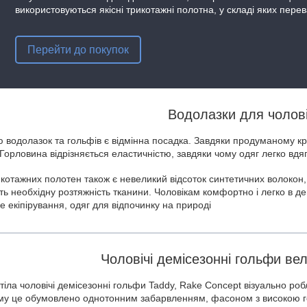
використовуються якісні трикотажні полотна, у складі яких пер
Перейти до покупок
Водолазки для чолові
 водолазок та гольфів є відмінна посадка. Завдяки продуманому кр
 Горловина відрізняється еластичністю, завдяки чому одяг легко вдяг
икотажних полотен також є невеликий відсоток синтетичних волокон,
ь необхідну розтяжність тканини. Чоловікам комфортно і легко в де
е екіпірування, одяг для відпочинку на природі
Чоловічі демісезонні гольфи вел
тіла чоловічі демісезонні гольфи Taddy, Rake Concept візуально роб
ому це обумовлено однотонним забарвленням, фасоном з високою го