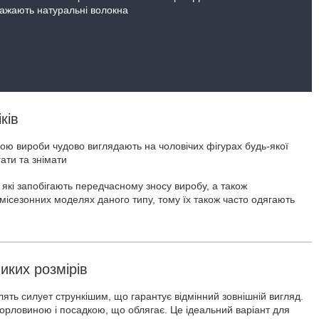
еважають натуральні волокна
ків
ою вироби чудово виглядають на чоловічих фігурах будь-якої
ати та знімати
 які запобігають передчасному зносу виробу, а також
місезонних моделях даного типу, тому їх також часто одягають
иких розмірів
лять силует стрункішим, що гарантує відмінний зовнішній вигляд.
рловиною і посадкою, що облягає. Це ідеальний варіант для