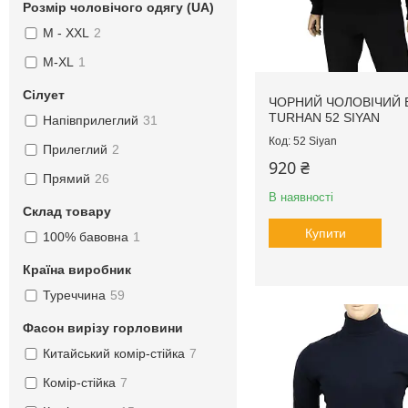
Розмір чоловічого одягу (UA)
M - XXL
2
M-XL
1
Сілует
ЧОРНИЙ ЧОЛОВІЧИЙ 
TURHAN 52 SIYAN
Напівприлеглий
31
52 Siyan
Прилеглий
2
920 ₴
Прямий
26
В наявності
Склад товару
Купити
100% бавовна
1
Країна виробник
Туреччина
59
Фасон вирізу горловини
Китайський комір-стійка
7
Комір-стійка
7