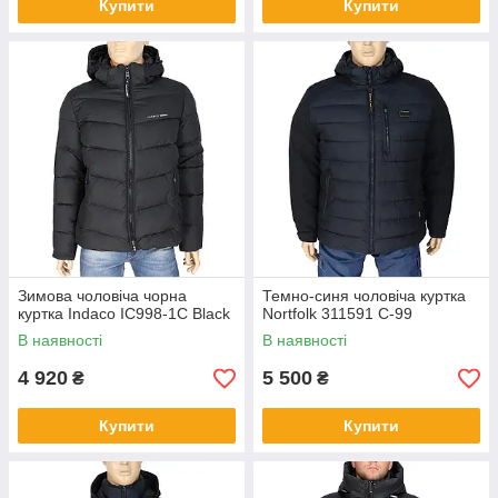
Купити
Купити
Зимова чоловіча чорна
Темно-синя чоловіча куртка
куртка Indaco IC998-1C Black
Nortfolk 311591 C-99
В наявності
В наявності
4 920
5 500
₴
₴
Купити
Купити