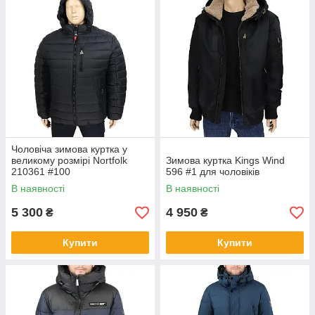
Чоловіча зимова куртка у
великому розмірі Nortfolk
Зимова куртка Kings Wind
210361 #100
596 #1 для чоловіків
Моделі зимових чоловічих курток від
В наявності
В наявності
перевірених виробників.
5 300
4 950
₴
₴
Поставляємо класичні утеплені куртки різної
довжини та з різним утеплювачем.
Купити
Купити
Продукція добре виглядає, не випускає тепло і
пропускає вологу.
Утеплені куртки від магазину Pavelshop –
чудовий вибір на зиму для чоловіків