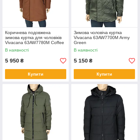
чоловічі куртки так стильно виглядають і
добре поєднуються з різним одягом:
брюками та джинсами, сорочкою та
светром, черевиками та туфлями
Коричнева подовжена
Зимова чоловіча куртка
зимова куртка для чоловіків
Vivacana 63AW7700M Army
Довговічність
Vivacana 63AW7780M Coffee
Green
Мало хто купує верхній одяг на один
В наявності
В наявності
сезон, тому ми пропонуємо своїм
клієнтам високоякісні утеплені зимові
5 950
5 150
₴
₴
куртки, які прослужать вам не одну зиму і
збережуть свій привабливий зовнішній
Купити
Купити
вигляд.
Доступність
Ще один важливий момент, на який
звертають увагу наші клієнти, – це ціна.
Класичні чоловічі куртки, представлені в
каталозі, недорого коштують і обійдуться
вам дешевше, ніж верхній одяг зі
звичайних магазинів