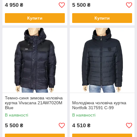
4 950
5 500
₴
₴
Купити
Купити
Темно-синя зимова чоловіча
куртка Vivacana 21AW7020M
Молодіжна чоловіча куртка
Blue
Nortfolk 317591 C-99
В наявності
В наявності
5 500
4 510
₴
₴