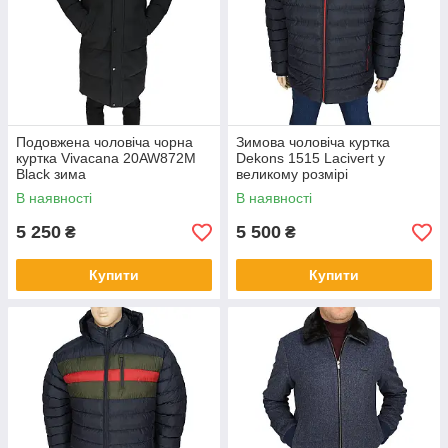
Подовжена чоловіча чорна
Зимова чоловіча куртка
куртка Vivacana 20AW872M
Dekons 1515 Lacivert у
Black зима
великому розмірі
В наявності
В наявності
5 250
5 500
₴
₴
Купити
Купити