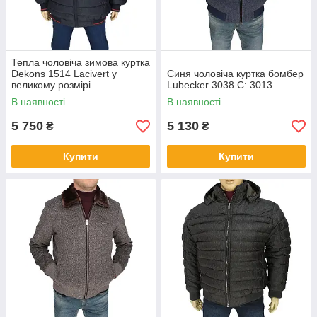
Тепла чоловіча зимова куртка
Dekons 1514 Lacivert у
Синя чоловіча куртка бомбер
великому розмірі
Lubecker 3038 C: 3013
В наявності
В наявності
5 750
5 130
₴
₴
Купити
Купити