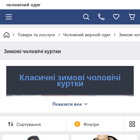
чоловічий одяг
Товари та послуги
Чоловічий верхній одяг
Зимові чол
Зимові чоловічі куртки
Класичні зимові чоловічі
куртки
Показати все
Сортування
0
Фільтри