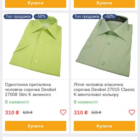
Купити
Купити
Топ продажів
–50%
Топ продажів
–50%
Однотонна приталена
Літня чоловіча класична
чоловіча сорочка Desibel
сорочка Desibel 27015 Classic
27008 Slim K зеленого
K ментолової кольору
кольору короткий рукав
В наявності
В наявності
310
310
₴
₴
620 ₴
620 ₴
Купити
Купити