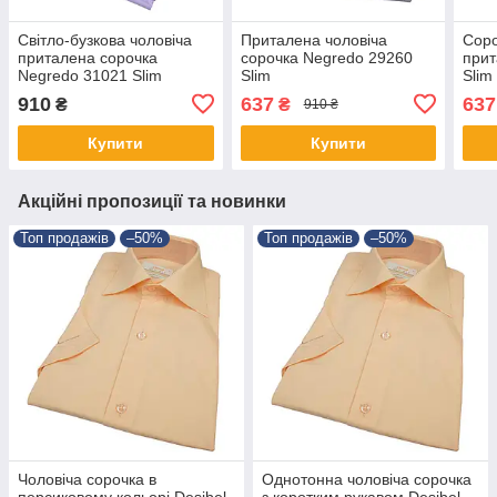
Світло-бузкова чоловіча
Приталена чоловіча
Соро
приталена сорочка
сорочка Negredo 29260
прит
Negredo 31021 Slim
Slim
Slim
910
637
637
₴
₴
910 ₴
Купити
Купити
Акційні пропозиції та новинки
Топ продажів
–50%
Топ продажів
–50%
Чоловіча сорочка в
Однотонна чоловіча сорочка
персиковому кольорі Desibel
з коротким рукавом Desibel