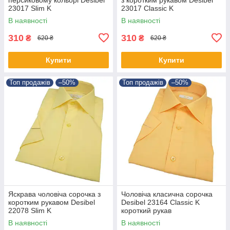
23017 Slim K
23017 Classic K
В наявності
В наявності
310
310
₴
₴
620 ₴
620 ₴
Купити
Купити
Топ продажів
–50%
Топ продажів
–50%
Яскрава чоловіча сорочка з
Чоловіча класична сорочка
коротким рукавом Desibel
Desibel 23164 Classic K
22078 Slim K
короткий рукав
В наявності
В наявності