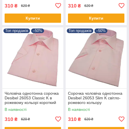
310
310
₴
₴
620 ₴
620 ₴
Купити
Купити
Топ продажів
–50%
Топ продажів
–50%
Чоловіча однотонна сорочка
Сорочка чоловіча однотонна
Desibel 26053 Classic K в
Desibel 26053 Slim K світло-
рожевому кольорі короткий
рожевого кольору
рукав
В наявності
В наявності
310
310
₴
₴
620 ₴
620 ₴