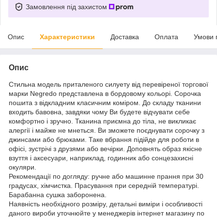
Замовлення під захистом
Опис
Характеристики
Доставка
Оплата
Умови 
Опис
Стильна модель приталеного силуету від перевіреної торгової
марки Negredo представлена в бордовому кольорі. Сорочка
пошита з відкладним класичним коміром. До складу тканини
входить бавовна, завдяки чому Ви будете відчувати себе
комфортно і зручно. Тканина приємна до тіла, не викликає
алергії і майже не мнеться. Ви зможете поєднувати сорочку з
джинсами або брюками. Таке вбрання підійде для роботи в
офісі, зустрічі з друзями або вечірки. Доповнять образ якісне
взуття і аксесуари, наприклад, годинник або сонцезахисні
окуляри.
Рекомендації по догляду: ручне або машинне прання при 30
градусах, хімчистка. Прасування при середній температурі.
Барабанна сушка заборонена.
Наявність необхідного розміру, детальні виміри і особливості
даного вироби уточнюйте у менеджерів інтернет магазину по