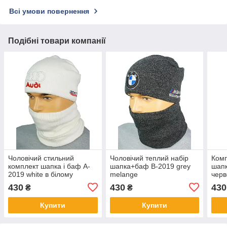
Всі умови повернення
Подібні товари компанії
Чоловічий стильний
Чоловічий теплий набір
Комп
комплект шапка і баф A-
шапка+баф B-2019 grey
шапк
2019 white в білому
melange
черв
кольорі
430
430
430
₴
₴
Купити
Купити