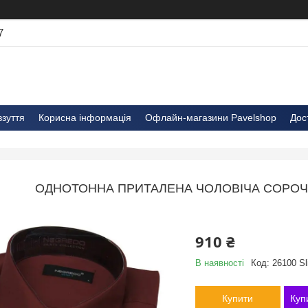
7
взуття
Корисна інформація
Офлайн-магазини Pavelshop
Дос
ОДНОТОННА ПРИТАЛЕНА ЧОЛОВІЧА СОРОЧК
910 ₴
В наявності
Код:
26100 Sl
Купити
Куп