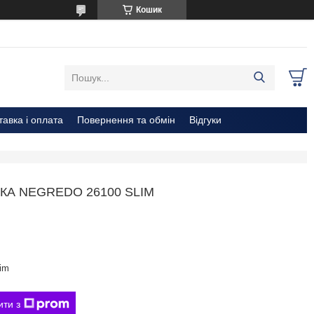
Кошик
тавка і оплата
Повернення та обмін
Відгуки
А NEGREDO 26100 SLIM
im
ити з