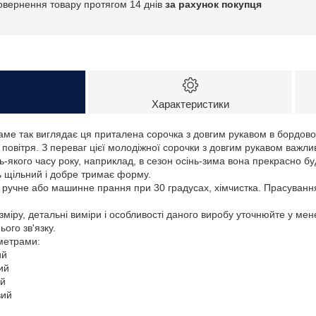
овернення товару протягом 14 днів
за рахунок покупця
Характеристики
саме так виглядає ця приталена сорочка з довгим рукавом в бордово
повітря. З переваг цієї молодіжної сорочки з довгим рукавом важливо
ь-якого часу року, наприклад, в сезон осінь-зима вона прекрасно бу
ь щільний і добре тримає форму.
: ручне або машинне прання при 30 градусах, хімчистка. Прасуванн
зміру, детальні виміри і особливості даного виробу уточнюйте у ме
ого зв'язку.
аметрами:
ий
ий
ий
вий