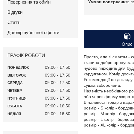
Повернення та обмін
п
Відгуки
Статті
Договір публічної оферти
Опис
ГРАФІК РОБОТИ
Просто, але зі смаком - 
тканина добре пропускає 
09:00
17:50
ПОНЕДІЛОК
чудово підходить для буд
кардиганом. Комір досит
09:00
17:50
ВІВТОРОК
Рекомендації по догляду
09:00
17:50
СЕРЕДА
сушка заборонена.
09:00
17:50
Наявність необхідного ро
ЧЕТВЕР
або через форму зворотнь
09:00
17:50
ПʼЯТНИЦЯ
В наявності товар з пар
09:00
16:50
СУБОТА
розмір - S колір - бордов
09:00
16:50
розмір - M колір - бордов
НЕДІЛЯ
розмір - L колір - бордов
розмір - XL колір - бордо