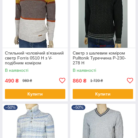
Стильний чоловічий в'язаний
Светр з шалевим коміром
светр Forris 0510 Н з V-
Pulltonik Туреччина P-230-
подібним коміром
278 H
В наявності
В наявності
490
860
₴
₴
980 ₴
1 720 ₴
Купити
Купити
–50%
–50%