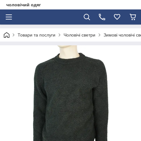
чоловічий одяг
Товари та послуги
Чоловічі светри
Зимові чоловічі с