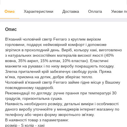
Опис
Характеристики
Доставка
Оплата
Умови п
Опис
В'язаний чоловічий светр Ferraro з круглим вирізом
горловини, подарує неймовірний комфорт і допоможе
зігрітися в прохолодний день. Виріб, кольору хакі, виготовлено
з натуральних зносостійких матеріалів високої якості (40%
вовна, 35% акрил, 15% алпак, 10% еластан). Еластичні
манжети на рукавах і по низу виробу покращують посадку.
Злегка приталений крій забезпечує свободу рухів. Пряжа
м'яка, приємна на дотик, добре зберігає тепло.
Чоловічий в'язаний светр Ferraro займе гідне місце у Вашому
повсякденному гардеробі.
Рекомендації по догляду: ручне прання при температурі 30
градусів, горизонтальна сушка.
Наявність необхідного розміру, детальні виміри і особливості
даного виробу уточнюйте у менеджерів інтернет магазину по
телефону або через форму зворотнього зв'язку.
В наявності товар з параметрами:
розмір - S колір - хакі