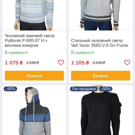
Чоловічий зимовий светр
Pulltonik Р-600-07 Н з
Стильний чоловічий светр
високим коміром
Veli Yazar 3565-V A.Gri-Fume
В наявності
В наявності
1 075
1 105
₴
₴
2 150 ₴
2 210 ₴
Купити
Купити
–50%
Топ продажів
–50%