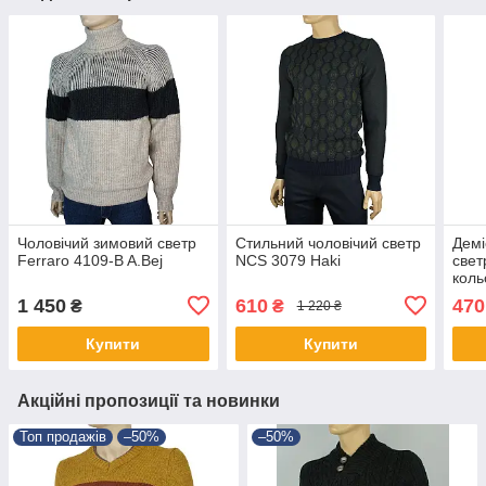
Чоловічий зимовий светр
Стильний чоловічий светр
Демі
Ferraro 4109-B A.Bej
NCS 3079 Haki
свет
коль
1 450
610
470
₴
₴
1 220 ₴
Купити
Купити
Акційні пропозиції та новинки
Топ продажів
–50%
–50%