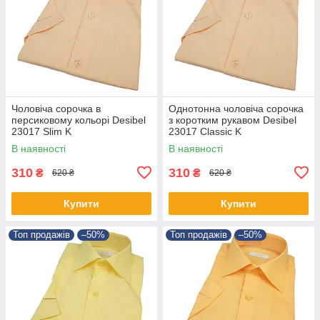
Чоловіча сорочка в
Однотонна чоловіча сорочка
персиковому кольорі Desibel
з коротким рукавом Desibel
23017 Slim K
23017 Classic K
В наявності
В наявності
310
310
₴
₴
620 ₴
620 ₴
Купити
Купити
Топ продажів
–50%
Топ продажів
–50%