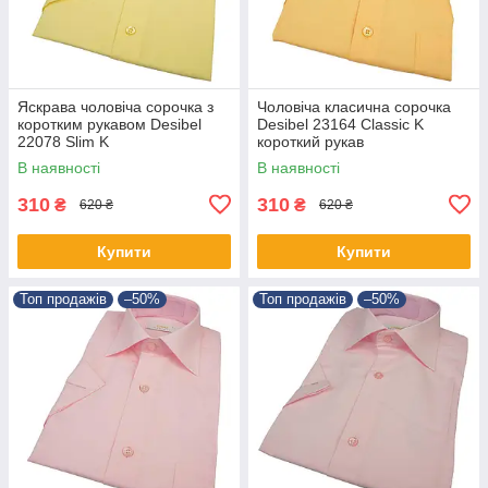
Яскрава чоловіча сорочка з
Чоловіча класична сорочка
коротким рукавом Desibel
Desibel 23164 Classic K
22078 Slim K
короткий рукав
В наявності
В наявності
310
310
₴
₴
620 ₴
620 ₴
Купити
Купити
Топ продажів
–50%
Топ продажів
–50%