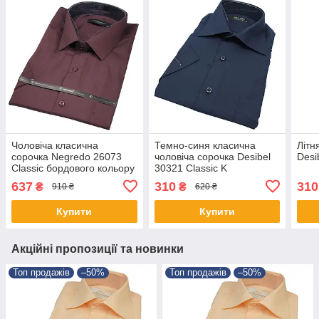
Чоловіча класична
Темно-синя класична
Літн
сорочка Negredo 26073
чоловіча сорочка Desibel
Desi
Classic бордового кольору
30321 Classic K
637
310
310
₴
₴
910 ₴
620 ₴
Купити
Купити
Акційні пропозиції та новинки
Топ продажів
–50%
Топ продажів
–50%