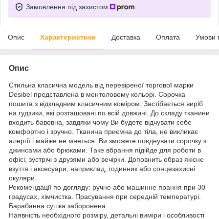
Замовлення під захистом
Опис
Характеристики
Доставка
Оплата
Умови 
Опис
Стильна класична модель від перевіреної торгової марки
Desibel представлена в ментоловому кольорі. Сорочка
пошита з відкладним класичним коміром. Застібається виріб
на гудзики, які розташовані по всій довжині. До складу тканини
входить бавовна, завдяки чому Ви будете відчувати себе
комфортно і зручно. Тканина приємна до тіла, не викликає
алергії і майже не мнеться. Ви зможете поєднувати сорочку з
джинсами або брюками. Таке вбрання підійде для роботи в
офісі, зустрічі з друзями або вечірки. Доповнить образ якісне
взуття і аксесуари, наприклад, годинник або сонцезахисні
окуляри.
Рекомендації по догляду: ручне або машинне прання при 30
градусах, хімчистка. Прасування при середній температурі.
Барабанна сушка заборонена.
Наявність необхідного розміру, детальні виміри і особливості