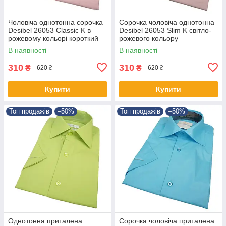
Чоловіча однотонна сорочка
Сорочка чоловіча однотонна
Desibel 26053 Classic K в
Desibel 26053 Slim K світло-
рожевому кольорі короткий
рожевого кольору
рукав
В наявності
В наявності
310
310
₴
₴
620 ₴
620 ₴
Купити
Купити
Топ продажів
–50%
Топ продажів
–50%
Однотонна приталена
Сорочка чоловіча приталена