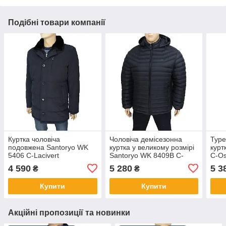
Подібні товари компанії
Куртка чоловіча
Чоловіча демісезонна
Туре
подовжена Santoryo WK
куртка у великому розмірі
курт
5406 C-Lacivert
Santoryo WK 8409B C-
C-Os
Lacivert
4 590
5 280
5 3
₴
₴
Купити
Купити
Акційні пропозиції та новинки