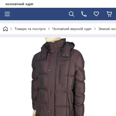
чоловічий одяг
Товари та послуги
Чоловічий верхній одяг
Зимові чол