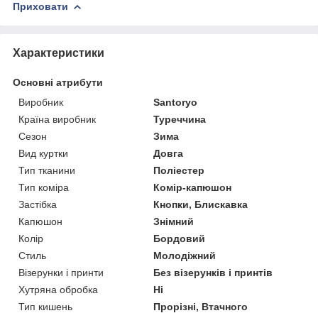
Приховати
Характеристики
Основні атрибути
Виробник
Santoryo
Країна виробник
Туреччина
Сезон
Зима
Вид куртки
Довга
Тип тканини
Поліестер
Тип коміра
Комір-капюшон
Застібка
Кнопки, Блискавка
Капюшон
Знімний
Колір
Бордовий
Стиль
Молодіжний
Візерунки і принти
Без візерунків і принтів
Хутряна обробка
Ні
Тип кишень
Прорізні, Втачного