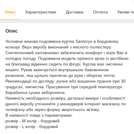
Опис
Характеристики
Доставка
Оплата
Умови п
Опис
Чоловіча зимова подовжена куртка Santoryo в бордовому
кольорі. Верх виробу виконаний з якісного поліестеру.
Синтепоновий наповнювач забезпечить комфорт і зігріє Вас в
холодну погоду. Подовжена модель прямого крою із застібкою
на блискавці відмінно сидить по фігурі. Куртка має численні
кишені. Рукав закінчується внутрішньою бавовняною
резинкою, яка щільно прилягає до руки і зберігає тепло.
Рекомендації по догляду: ручне або машинне прання при 30
градусах, хімчистка. Прасування при середній температурі.
Барабанна сушка заборонена.
Наявність необхідного розміру, детальні виміри і особливості
даного виробу уточнюйте у менеджерів інтернет магазину по
телефону або через форму зворотнього зв'язку.
В наявності товар з параметрами:
розмір - M колір - бордовий
розмір - L колір - бордовий