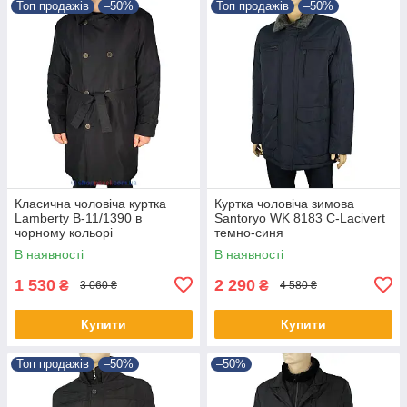
Топ продажів
–50%
Топ продажів
–50%
Класична чоловіча куртка
Куртка чоловіча зимова
Lamberty B-11/1390 в
Santoryo WK 8183 С-Lacivert
чорному кольорі
темно-синя
В наявності
В наявності
1 530
2 290
₴
₴
3 060 ₴
4 580 ₴
Купити
Купити
Топ продажів
–50%
–50%