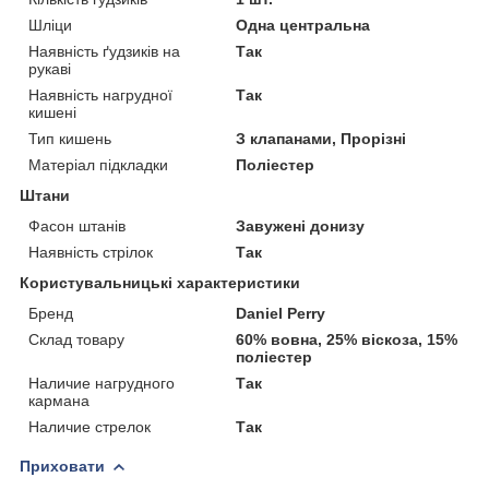
Шліци
Одна центральна
Наявність ґудзиків на
Так
рукаві
Наявність нагрудної
Так
кишені
Тип кишень
З клапанами, Прорізні
Матеріал підкладки
Поліестер
Штани
Фасон штанів
Завужені донизу
Наявність стрілок
Так
Користувальницькі характеристики
Бренд
Daniel Perry
Склад товару
60% вовна, 25% віскоза, 15%
поліестер
Наличие нагрудного
Так
кармана
Наличие стрелок
Так
Приховати