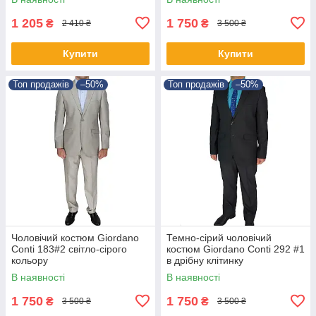
1 205
1 750
₴
₴
2 410 ₴
3 500 ₴
Купити
Купити
Топ продажів
–50%
Топ продажів
–50%
Чоловічий костюм Giordano
Темно-сірий чоловічий
Conti 183#2 світло-сірого
костюм Giordano Conti 292 #1
кольору
в дрібну клітинку
В наявності
В наявності
1 750
1 750
₴
₴
3 500 ₴
3 500 ₴