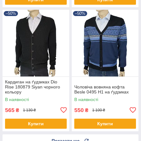
–50%
–50%
Кардиган на ґудзиках Dio
Rise 180879 Siyan чорного
Чоловіча вовняна кофта
кольору
Besle 0495 H1 на ґудзиках
В наявності
В наявності
565
550
₴
₴
1 130 ₴
1 100 ₴
Купити
Купити
Показати ще