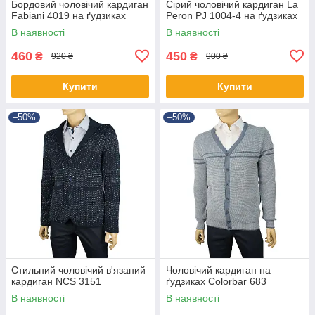
Бордовий чоловічий кардиган
Сірий чоловічий кардиган La
Fabiani 4019 на ґудзиках
Peron PJ 1004-4 на ґудзиках
В наявності
В наявності
460
450
₴
₴
920 ₴
900 ₴
Купити
Купити
–50%
–50%
Стильний чоловічий в'язаний
Чоловічий кардиган на
кардиган NCS 3151
ґудзиках Colorbar 683
В наявності
В наявності