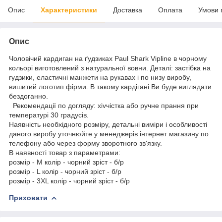
Опис
Характеристики
Доставка
Оплата
Умови 
Опис
Чоловічий кардиган на ґудзиках Paul Shark Vipline в чорному
кольорі виготовлений з натуральної вовни. Деталі: застібка на
гудзики, еластичні манжети на рукавах і по низу виробу,
вишитий логотип фірми. В такому кардігані Ви буде виглядати
бездоганно.
Рекомендації по догляду: хіvчістка або ручне прання при
температурі 30 градусів.
Наявність необхідного розміру, детальні виміри і особливості
даного виробу уточнюйте у менеджерів інтернет магазину по
телефону або через форму зворотного зв'язку.
В наявності товар з параметрами:
розмір - M колір - чорний зріст - б/р
розмір - L колір - чорний зріст - б/р
розмір - 3XL колір - чорний зріст - б/р
Приховати