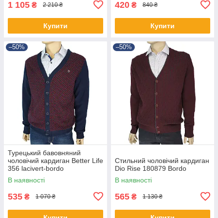
1 105
420
₴
₴
2 210 ₴
840 ₴
Купити
Купити
–50%
–50%
Турецький бавовняний
чоловічий кардиган Better Life
Стильний чоловічий кардиган
356 lacivert-bordo
Dio Rise 180879 Bordo
В наявності
В наявності
535
565
₴
₴
1 070 ₴
1 130 ₴
Купити
Купити