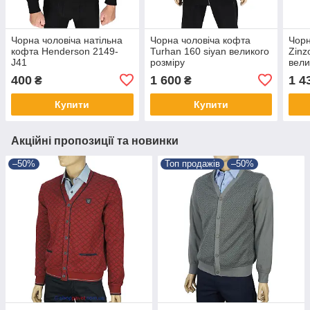
Чорна чоловіча натільна
Чорна чоловіча кофта
Чорн
кофта Henderson 2149-
Turhan 160 siyan великого
Zinz
J41
розміру
вели
400
1 600
1 4
₴
₴
Купити
Купити
Акційні пропозиції та новинки
–50%
Топ продажів
–50%