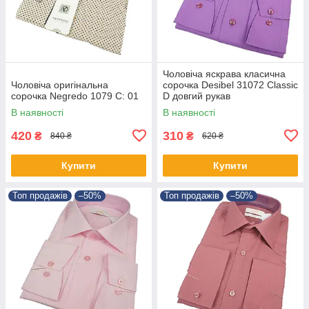
Чоловіча яскрава класична
Чоловіча оригінальна
сорочка Desibel 31072 Classic
сорочка Negredo 1079 C: 01
D довгий рукав
В наявності
В наявності
420
310
₴
₴
840 ₴
620 ₴
Купити
Купити
Топ продажів
–50%
Топ продажів
–50%