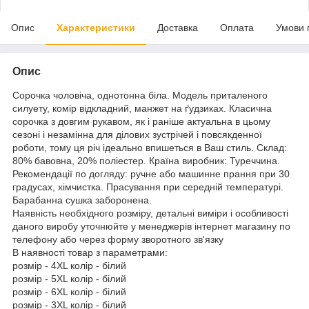
Опис
Характеристики
Доставка
Оплата
Умови 
Опис
Сорочка чоловіча, однотонна біла. Модель приталеного
силуету, комір відкладний, манжет на ґудзиках. Класична
сорочка з довгим рукавом, як і раніше актуальна в цьому
сезоні і незамінна для ділових зустрічей і повсякденної
роботи, тому ця річ ідеально впишеться в Ваш стиль. Склад:
80% бавовна, 20% поліестер. Країна виробник: Туреччина.
Рекомендації по догляду: ручне або машинне прання при 30
градусах, хімчистка. Прасування при середній температурі.
Барабанна сушка заборонена.
Наявність необхідного розміру, детальні виміри і особливості
даного виробу уточнюйте у менеджерів інтернет магазину по
телефону або через форму зворотного зв'язку
В наявності товар з параметрами:
розмір - 4XL колір - білий
розмір - 5XL колір - білий
розмір - 6XL колір - білий
розмір - 3XL колір - білий