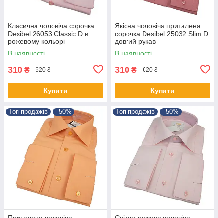
Класична чоловіча сорочка
Якісна чоловіча приталена
Desibel 26053 Classic D в
сорочка Desibel 25032 Slim D
рожевому кольорі
довгий рукав
В наявності
В наявності
310
310
₴
₴
620 ₴
620 ₴
Купити
Купити
Топ продажів
–50%
Топ продажів
–50%
Приталена чоловіча
Світло-рожева чоловіча