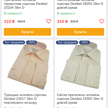
теракотова сорочка Desibel
сорочка Desibel 26053 Slim D
23104 Slim D
довгий рукав
В наявності
В наявності
310
310
₴
₴
620 ₴
620 ₴
Купити
Купити
Топ продажів
–50%
Топ продажів
–50%
Турецька чоловіча сорочка
Світла приталена чоловіча
Desibel 23017 Slim D
сорочка Desibel 22002 Slim D
персикового кольору
довгий рукав