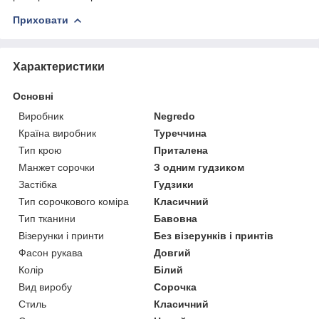
Приховати
Характеристики
Основні
Виробник
Negredo
Країна виробник
Туреччина
Тип крою
Приталена
Манжет сорочки
З одним гудзиком
Застібка
Гудзики
Тип сорочкового коміра
Класичний
Тип тканини
Бавовна
Візерунки і принти
Без візерунків і принтів
Фасон рукава
Довгий
Колір
Білий
Вид виробу
Сорочка
Стиль
Класичний