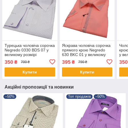
Турецька чоловіча сорочка
Яскрава чоловіча сорочка
Чоло
Negredo 0330 BDS 07 у
прямого крою Negredo
крою
великому розмірі
630 BKC 01 у великому
у ве
розмірі
350
395
350
₴
₴
700 ₴
790 ₴
Купити
Купити
Акційні пропозиції та новинки
–50%
Топ продажів
–50%