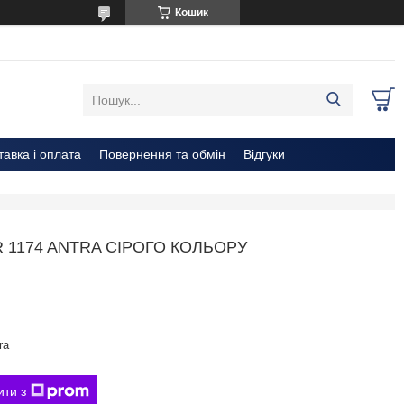
Кошик
тавка і оплата
Повернення та обмін
Відгуки
R 1174 ANTRA СІРОГО КОЛЬОРУ
ra
ити з