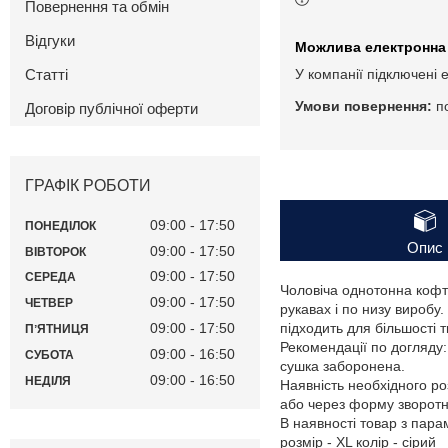
Повернення та обмін
Відгуки
Статті
У компанії підключені 
п
Договір публічної оферти
ГРАФІК РОБОТИ
09:00
17:50
ПОНЕДІЛОК
Опис
09:00
17:50
ВІВТОРОК
09:00
17:50
СЕРЕДА
Чоловіча однотонна кофта
09:00
17:50
ЧЕТВЕР
рукавах і по низу виробу
09:00
17:50
підходить для більшості 
ПʼЯТНИЦЯ
Рекомендації по догляду
09:00
16:50
СУБОТА
сушка заборонена.
09:00
16:50
НЕДІЛЯ
Наявність необхідного ро
або через форму зворотнь
В наявності товар з пар
розмір - XL колір - сірий