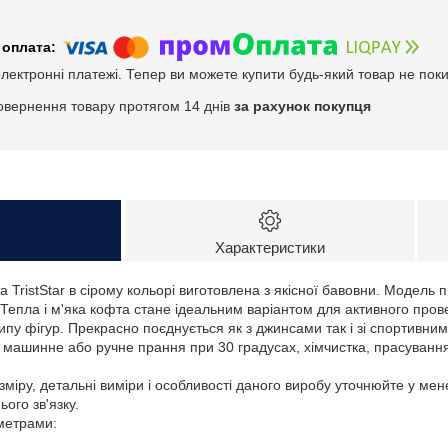
електронні платежі. Тепер ви можете купити будь-який товар не пок
овернення товару протягом 14 днів
за рахунок покупця
Характеристики
 TristStar в сірому кольорі виготовлена з якісної бавовни. Модель
. Тепла і м'яка кофта стане ідеальним варіантом для активного про
типу фігур. Прекрасно поєднується як з джинсами так і зі спортивни
: машинне або ручне прання при 30 градусах, хімчистка, прасуванн
зміру, детальні виміри і особливості даного виробу уточнюйте у ме
ого зв'язку.
аметрами: