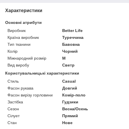
Характеристики
Основні атрибути
Виробник
Better Life
Країна виробник
Туреччина
Тип тканини
Бавовна
Колір
Чорний
Міжнародний розмір
M
Вид виробу
Светр
Користувальницькі характеристики
Стиль
Casual
Фасон рукава
Довгий
Фасон вирізу горловини
Комір-поло
Застібка
Гудзики
Сезон
Весна/Осень
Сілует
Прямий
Стан
Нове