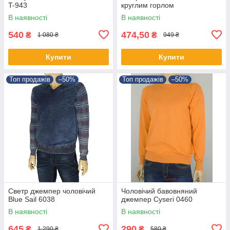
T-943
круглим горлом
В наявності
В наявності
540
474,50
₴
₴
1 080 ₴
949 ₴
Купити
Купити
Топ продажів
–50%
Топ продажів
–50%
Светр джемпер чоловічий
Чоловічий бавовняний
Blue Sail 6038
джемпер Cyseri 0460
В наявності
В наявності
645
290
₴
₴
1 290 ₴
580 ₴