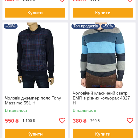
Купити
Купити
–50%
Топ продажів
–50%
Чоловічий класичний светр
Чоловік джемпер поло Tony
EMR в різних кольорах 4327
Massimo 551 Н
Н
В наявності
В наявності
550
380
₴
₴
1 100 ₴
760 ₴
Купити
Купити