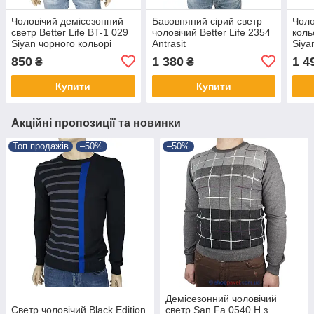
Чоловічий демісезонний
Бавовняний сірий светр
Чоло
светр Better Life BT-1 029
чоловічий Better Life 2354
коль
Siyan чорного кольорі
Antrasit
Siya
850
1 380
1 4
₴
₴
Купити
Купити
Акційні пропозиції та новинки
Топ продажів
–50%
–50%
Демісезонний чоловічий
Светр чоловічий Black Edition
светр San Fa 0540 Н з