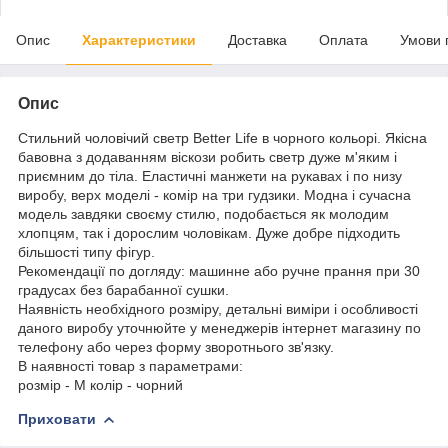
Опис
Характеристики
Доставка
Оплата
Умови 
Опис
Стильний чоловічий светр Better Life в чорного кольорі. Якісна
бавовна з додаванням віскози робить светр дуже м'яким і
приємним до тіла. Еластичні манжети на рукавах і по низу
виробу, верх моделі - комір на три гудзики. Модна і сучасна
модель завдяки своєму стилю, подобається як молодим
хлопцям, так і дорослим чоловікам. Дуже добре підходить
більшості типу фігур.
Рекомендації по догляду: машинне або ручне прання при 30
градусах без барабанної сушки.
Наявність необхідного розміру, детальні виміри і особливості
даного виробу уточнюйте у менеджерів інтернет магазину по
телефону або через форму зворотнього зв'язку.
В наявності товар з параметрами:
розмір - M колір - чорний
Приховати