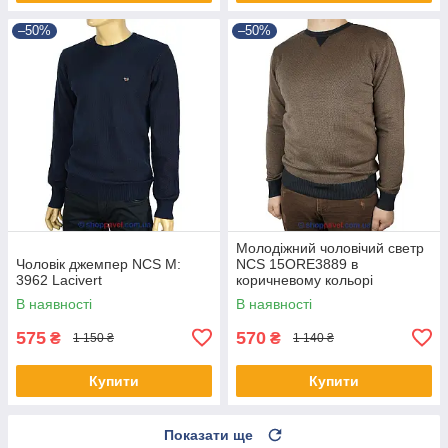
–50%
–50%
Молодіжний чоловічий светр
Чоловік джемпер NCS M:
NCS 15ORE3889 в
3962 Lacivert
коричневому кольорі
В наявності
В наявності
575
570
₴
₴
1 150 ₴
1 140 ₴
Купити
Купити
Показати ще