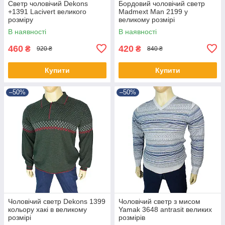
Светр чоловічий Dekons
Бордовий чоловічий светр
+1391 Lacivert великого
Madmext Man 2199 у
розміру
великому розмірі
В наявності
В наявності
460
420
₴
₴
920 ₴
840 ₴
Купити
Купити
–50%
–50%
Чоловічий светр Dekons 1399
Чоловічий светр з мисом
кольору хакі в великому
Yamak 3648 antrasit великих
розмірі
розмірів