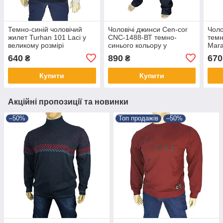
Темно-синій чоловічий
Чоловічі джинси Cen-cor
Чоло
жилет Turhan 101 Laci у
CNC-1488-ВТ темно-
темн
великому розмірі
синього кольору у
Mar
великому розмірі
Dark
640
890
670
₴
₴
розм
Купити
Купити
Акційні пропозиції та новинки
–50%
Топ продажів
–50%