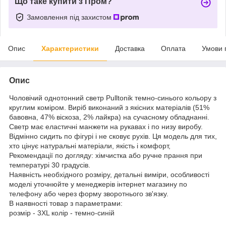
Що таке купити з Пром?
Замовлення під захистом
Опис
Характеристики
Доставка
Оплата
Умови 
Опис
Чоловічий однотонний светр Pulltonik темно-синього кольору з
круглим коміром. Виріб виконаний з якісних матеріалів (51%
бавовна, 47% віскоза, 2% лайкра) на сучасному обладнанні.
Светр має еластичні манжети на рукавах і по низу виробу.
Відмінно сидить по фігурі і не сковує рухів. Ця модель для тих,
хто цінує натуральні матеріали, якість і комфорт,
Рекомендації по догляду: хімчистка або ручне прання при
температурі 30 градусів.
Наявність необхідного розміру, детальні виміри, особливості
моделі уточнюйте у менеджерів інтернет магазину по
телефону або через форму зворотнього зв'язку.
В наявності товар з параметрами:
розмір - 3XL колір - темно-синій