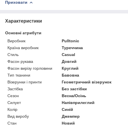
Приховати
Характеристики
Основні атрибути
Виробник
Pulltonic
Країна виробник
Туреччина
Стиль
Casual
Фасон рукава
Довгий
Фасон вирізу горловини
Круглий
Тип тканини
Бавовна
Візерунки і принти
Геометричний візерунок
Застібка
Без застібки
Сезон
Весна/Осінь
Силует
Напівприлеглий
Колір
Синій
Вид виробу
Джемпер
Стан
Новий