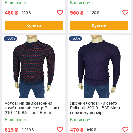
В наявності
В наявності
460
560
₴
₴
920 ₴
1 120 ₴
Купити
Купити
–50%
–50%
Чоловічий демісезонний
Якісний чоловічий светр
комбінований светр Pulltonic
Pulltonik 200-01 BAT Mor в
210-419 BAT Laci-Bordo
великому розмірі
великого розміру
В наявності
В наявності
615
470
₴
₴
1 230 ₴
940 ₴