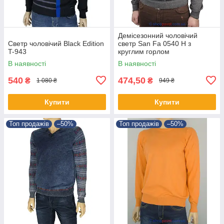
Демісезонний чоловічий
Светр чоловічий Black Edition
светр San Fa 0540 Н з
T-943
круглим горлом
В наявності
В наявності
540
474,50
₴
₴
1 080 ₴
949 ₴
Купити
Купити
Топ продажів
–50%
Топ продажів
–50%