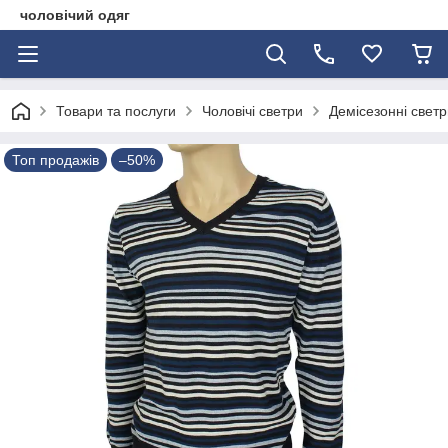
чоловічий одяг
Товари та послуги
Чоловічі светри
Демісезонні светр
Топ продажів
–50%