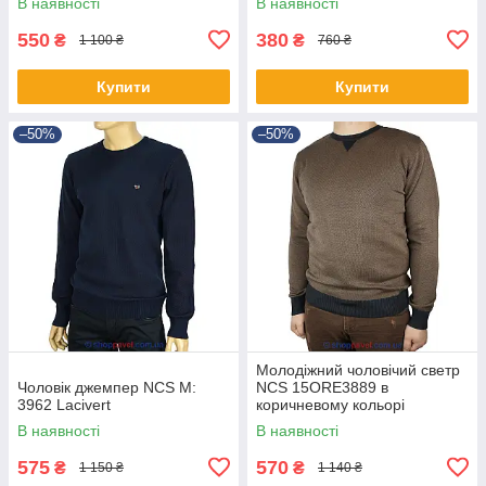
В наявності
В наявності
550
380
₴
₴
1 100 ₴
760 ₴
Купити
Купити
–50%
–50%
Молодіжний чоловічий светр
Чоловік джемпер NCS M:
NCS 15ORE3889 в
3962 Lacivert
коричневому кольорі
В наявності
В наявності
575
570
₴
₴
1 150 ₴
1 140 ₴