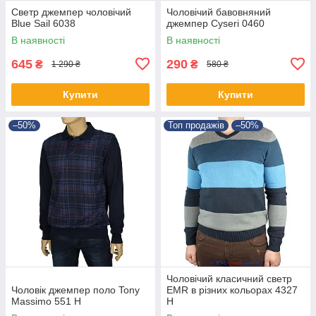
Светр джемпер чоловічий
Чоловічий бавовняний
Blue Sail 6038
джемпер Cyseri 0460
В наявності
В наявності
645
290
₴
₴
1 290 ₴
580 ₴
Купити
Купити
–50%
Топ продажів
–50%
Чоловічий класичний светр
Чоловік джемпер поло Tony
EMR в різних кольорах 4327
Massimo 551 Н
Н