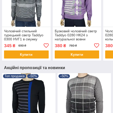
Чоловічий стильний
Бузковий чоловічий светр
Чоло
турецький светр Taddyo
Taddyo 0280 НК24 з
0280
0300 НVГ1 в смужку
натуральної вовни
коль
345
380
380
₴
₴
690 ₴
760 ₴
Купити
Купити
Акційні пропозиції та новинки
Топ продажів
–50%
–50%