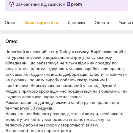
Замовлення під захистом
Опис
Характеристики
Доставка
Оплата
Умови 
Опис
Чоловічий класичний светр Taddy в смужку. Виріб виконаний з
натуральної вовни з додаванням акрилу на сучасному
обладнанні, що забезпечує не тільки відмінну посадку по
фігурі, але і гарантує відсутність усадки виробу після прання,
так само як і будь-яких інших деформацій. Еластичні манжети
на рукавах і по низу виробу роблять светр зручним і
практичним. Виріз пуловера виконаний у вигляді букви V.
Модель прямого крою відмінно поєднується як з брюками, так
і чудово доповнює наряд в стилі casual.
Рекомендації по догляду: хімчистка або ручне прання при
температурі 30 градусів.
Наявність необхідного розміру, детальні виміри, особливості
моделі уточнюйте у менеджерів інтернет магазину по
телефону або через форму зворотнього зв'язку.
В наявності товар з параметрами: