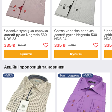
Чоловіча турецька сорочка
Світла чоловіча сорочка
Чоло
довгий рукав Negredo 530
довгий рукав Negredo 530
дріб
NDS 23
NDS 24
NDS 
335
335
335
₴
₴
670 ₴
670 ₴
Купити
Купити
Акційні пропозиції та новинки
–50%
Топ продажів
–50%