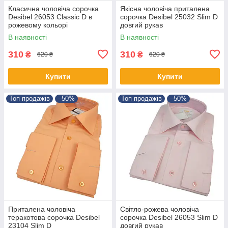
Класична чоловіча сорочка
Якісна чоловіча приталена
Desibel 26053 Classic D в
сорочка Desibel 25032 Slim D
рожевому кольорі
довгий рукав
В наявності
В наявності
310
310
₴
₴
620 ₴
620 ₴
Купити
Купити
Топ продажів
–50%
Топ продажів
–50%
Приталена чоловіча
Світло-рожева чоловіча
теракотова сорочка Desibel
сорочка Desibel 26053 Slim D
23104 Slim D
довгий рукав