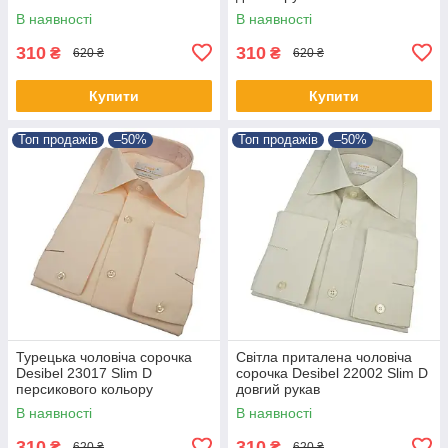
В наявності
В наявності
310
310
₴
₴
620 ₴
620 ₴
Купити
Купити
Топ продажів
–50%
Топ продажів
–50%
Турецька чоловіча сорочка
Світла приталена чоловіча
Desibel 23017 Slim D
сорочка Desibel 22002 Slim D
персикового кольору
довгий рукав
В наявності
В наявності
310
310
₴
₴
620 ₴
620 ₴