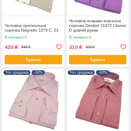
Чоловіча яскрава класична
Чоловіча оригінальна
сорочка Desibel 31072 Classic
сорочка Negredo 1079 C: 01
D довгий рукав
В наявності
В наявності
420
310
₴
₴
840 ₴
620 ₴
Купити
Купити
Топ продажів
–50%
Топ продажів
–50%