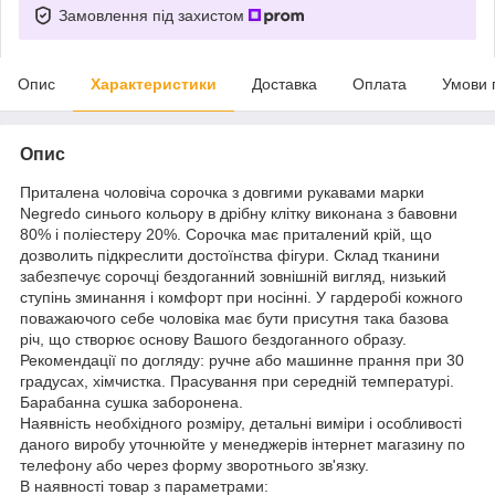
Замовлення під захистом
Опис
Характеристики
Доставка
Оплата
Умови 
Опис
Приталена чоловіча сорочка з довгими рукавами марки
Negredo синього кольору в дрібну клітку виконана з бавовни
80% і поліестеру 20%. Сорочка має приталений крій, що
дозволить підкреслити достоїнства фігури. Склад тканини
забезпечує сорочці бездоганний зовнішній вигляд, низький
ступінь зминання і комфорт при носінні. У гардеробі кожного
поважаючого себе чоловіка має бути присутня така базова
річ, що створює основу Вашого бездоганного образу.
Рекомендації по догляду: ручне або машинне прання при 30
градусах, хімчистка. Прасування при середній температурі.
Барабанна сушка заборонена.
Наявність необхідного розміру, детальні виміри і особливості
даного виробу уточнюйте у менеджерів інтернет магазину по
телефону або через форму зворотнього зв'язку.
В наявності товар з параметрами: