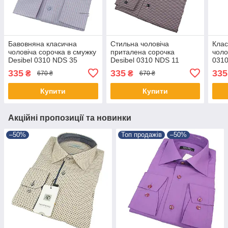
Бавовняна класична
Стильна чоловіча
Клас
чоловіча сорочка в смужку
приталена сорочка
чоло
Desibel 0310 NDS 35
Desibel 0310 NDS 11
031
довгий рукав
335
335
335
₴
₴
670 ₴
670 ₴
Купити
Купити
Акційні пропозиції та новинки
–50%
Топ продажів
–50%