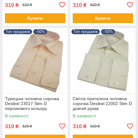
310
310
₴
₴
620 ₴
620 ₴
Купити
Купити
Топ продажів
–50%
Топ продажів
–50%
Турецька чоловіча сорочка
Світла приталена чоловіча
Desibel 23017 Slim D
сорочка Desibel 22002 Slim D
персикового кольору
довгий рукав
В наявності
В наявності
310
310
₴
₴
620 ₴
620 ₴