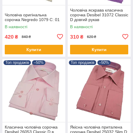
Чоловіча яскрава класична
Чоловіча оригінальна
сорочка Desibel 31072 Classic
сорочка Negredo 1079 C: 01
D довгий рукав
В наявності
В наявності
420
310
₴
₴
840 ₴
620 ₴
Купити
Купити
Топ продажів
–50%
Топ продажів
–50%
Класична чоловіча сорочка
Якісна чоловіча приталена
Desibel 26053 Classic D в
сорочка Desibel 25032 Slim D