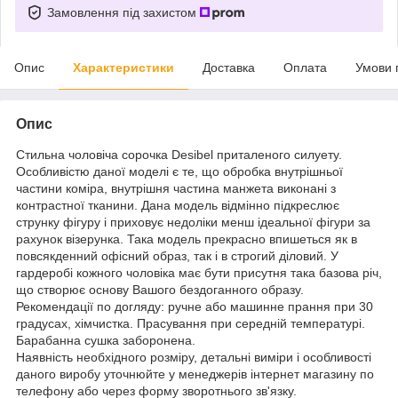
Замовлення під захистом
Опис
Характеристики
Доставка
Оплата
Умови 
Опис
Стильна чоловіча сорочка Desibel приталеного силуету.
Особливістю даної моделі є те, що обробка внутрішньої
частини коміра, внутрішня частина манжета виконані з
контрастної тканини. Дана модель відмінно підкреслює
струнку фігуру і приховує недоліки менш ідеальної фігури за
рахунок візерунка. Така модель прекрасно впишеться як в
повсякденний офісний образ, так і в строгий діловий. У
гардеробі кожного чоловіка має бути присутня така базова річ,
що створює основу Вашого бездоганного образу.
Рекомендації по догляду: ручне або машинне прання при 30
градусах, хімчистка. Прасування при середній температурі.
Барабанна сушка заборонена.
Наявність необхідного розміру, детальні виміри і особливості
даного виробу уточнюйте у менеджерів інтернет магазину по
телефону або через форму зворотнього зв'язку.