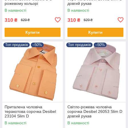
рожевому кольорі
довгий рукав
В наявності
В наявності
310
310
₴
₴
620 ₴
620 ₴
Купити
Купити
Топ продажів
–50%
Топ продажів
–50%
Приталена чоловіча
Світло-рожева чоловіча
теракотова сорочка Desibel
сорочка Desibel 26053 Slim D
23104 Slim D
довгий рукав
В наявності
В наявності