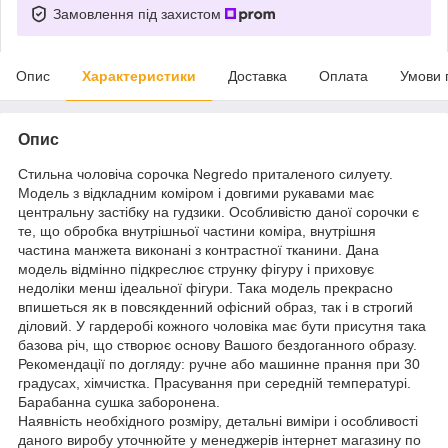
Замовлення під захистом
Опис
Характеристики
Доставка
Оплата
Умови 
Опис
Стильна чоловіча сорочка Negredo приталеного силуету.
Модель з відкладним коміром і довгими рукавами має
центральну застібку на гудзики. Особливістю даної сорочки є
те, що обробка внутрішньої частини коміра, внутрішня
частина манжета виконані з контрастної тканини. Дана
модель відмінно підкреслює струнку фігуру і приховує
недоліки менш ідеальної фігури. Така модель прекрасно
впишеться як в повсякденний офісний образ, так і в строгий
діловий. У гардеробі кожного чоловіка має бути присутня така
базова річ, що створює основу Вашого бездоганного образу.
Рекомендації по догляду: ручне або машинне прання при 30
градусах, хімчистка. Прасування при середній температурі.
Барабанна сушка заборонена.
Наявність необхідного розміру, детальні виміри і особливості
даного виробу уточнюйте у менеджерів інтернет магазину по