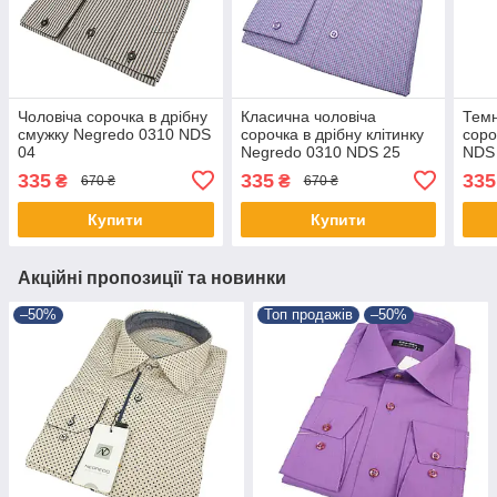
Чоловіча сорочка в дрібну
Класична чоловіча
Темн
смужку Negredo 0310 NDS
сорочка в дрібну клітинку
соро
04
Negredo 0310 NDS 25
NDS
335
335
335
₴
₴
670 ₴
670 ₴
Купити
Купити
Акційні пропозиції та новинки
–50%
Топ продажів
–50%