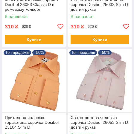
Desibel 26053 Classic D в
сорочка Desibel 25032 Slim D
рожевому кольорі
довгий рукав
В наявності
В наявності
310
310
₴
₴
620 ₴
620 ₴
Купити
Купити
Топ продажів
–50%
Топ продажів
–50%
Приталена чоловіча
Світло-рожева чоловіча
теракотова сорочка Desibel
сорочка Desibel 26053 Slim D
23104 Slim D
довгий рукав