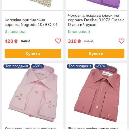
Чоловіча яскрава класична
Чоловіча оригінальна
сорочка Desibel 31072 Classic
сорочка Negredo 1079 C: 01
D довгий рукав
В наявності
В наявності
420
310
₴
₴
840 ₴
620 ₴
Купити
Купити
Топ продажів
–50%
Топ продажів
–50%
Класична чоловіча сорочка
Якісна чоловіча приталена