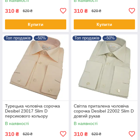
В наявності
В наявності
310
310
₴
₴
620 ₴
620 ₴
Купити
Купити
Топ продажів
–50%
Топ продажів
–50%
Турецька чоловіча сорочка
Світла приталена чоловіча
Desibel 23017 Slim D
сорочка Desibel 22002 Slim D
персикового кольору
довгий рукав
В наявності
В наявності
310
310
₴
₴
620 ₴
620 ₴