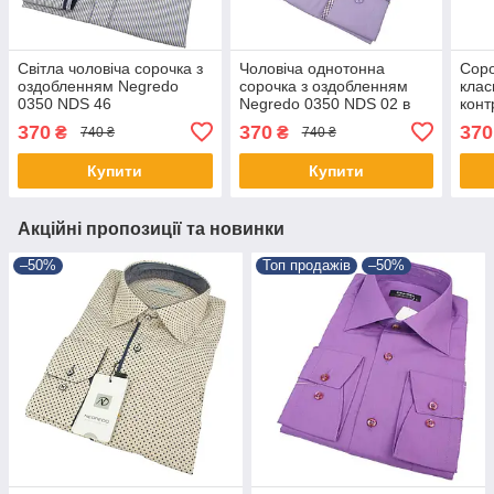
Світла чоловіча сорочка з
Чоловіча однотонна
Соро
оздобленням Negredo
сорочка з оздобленням
клас
0350 NDS 46
Negredo 0350 NDS 02 в
конт
бузковому кольорі
Negr
370
370
370
₴
₴
740 ₴
740 ₴
Купити
Купити
Акційні пропозиції та новинки
–50%
Топ продажів
–50%