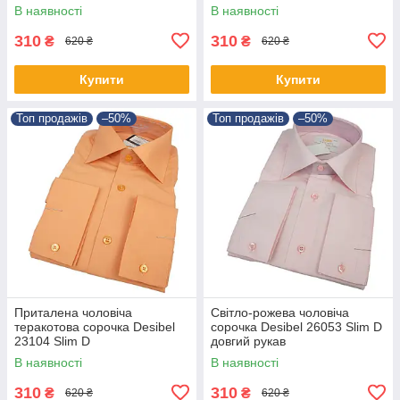
В наявності
В наявності
310
310
₴
₴
620 ₴
620 ₴
Купити
Купити
Топ продажів
–50%
Топ продажів
–50%
Приталена чоловіча
Світло-рожева чоловіча
теракотова сорочка Desibel
сорочка Desibel 26053 Slim D
23104 Slim D
довгий рукав
В наявності
В наявності
310
310
₴
₴
620 ₴
620 ₴