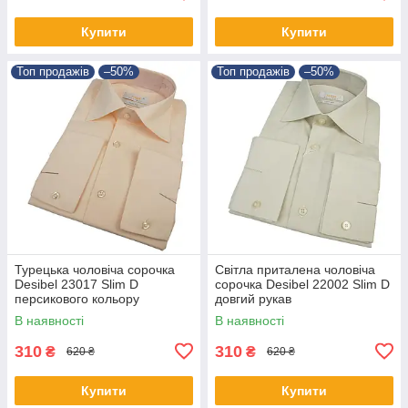
Купити
Купити
Топ продажів
–50%
Топ продажів
–50%
Турецька чоловіча сорочка
Світла приталена чоловіча
Desibel 23017 Slim D
сорочка Desibel 22002 Slim D
персикового кольору
довгий рукав
В наявності
В наявності
310
310
₴
₴
620 ₴
620 ₴
Купити
Купити