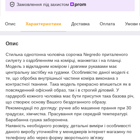
Замовлення під захистом
Опис
Характеристики
Доставка
Оплата
Умови 
Опис
Стильна однотонна чоловіча сорочка Negredo приталеного
силуету з оздобленням на комірці, манжетах і на планці.
Модель з відкладним коміром і довгими рукавами має
центральну застібку на гудзики. Особливістю даної моделі є
те, що обробка внутрішньої частини коміра виконана з
контрастної тканини. Така модель прекрасно впишеться як в
повсякденний офісний образ, так і в строгий діловий. У
гардеробі кожного чоловіка має бути присутня така базова річ,
що створює основу Вашого бездоганного образу.
Рекомендації по догляду: ручне або машинне прання при 30
градусах, хімчистка. Прасування при середній температурі.
Барабанна сушка заборонена.
Наявність необхідного розміру, детальні виміри і особливості
даного виробу уточнюйте у менеджерів інтернет магазину по
телефону або через форму зворотнього зв'язку.