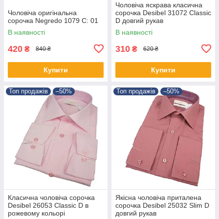
Чоловіча яскрава класична
Чоловіча оригінальна
сорочка Desibel 31072 Classic
сорочка Negredo 1079 C: 01
D довгий рукав
В наявності
В наявності
420
310
₴
₴
840 ₴
620 ₴
Купити
Купити
Топ продажів
–50%
Топ продажів
–50%
Класична чоловіча сорочка
Якісна чоловіча приталена
Desibel 26053 Classic D в
сорочка Desibel 25032 Slim D
рожевому кольорі
довгий рукав