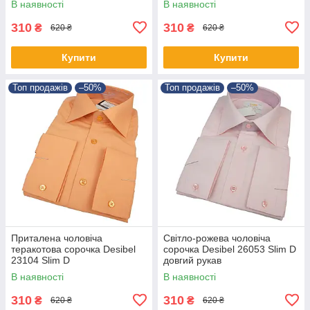
В наявності
В наявності
310
310
₴
₴
620 ₴
620 ₴
Купити
Купити
Топ продажів
–50%
Топ продажів
–50%
Приталена чоловіча
Світло-рожева чоловіча
теракотова сорочка Desibel
сорочка Desibel 26053 Slim D
23104 Slim D
довгий рукав
В наявності
В наявності
310
310
₴
₴
620 ₴
620 ₴