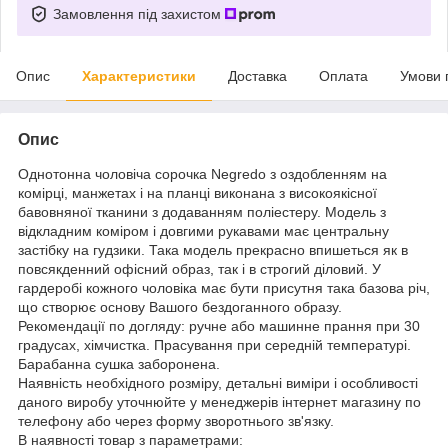
Замовлення під захистом
Опис
Характеристики
Доставка
Оплата
Умови 
Опис
Однотонна чоловіча сорочка Negredo з оздобленням на
комірці, манжетах і на планці виконана з високоякісної
бавовняної тканини з додаванням поліестеру. Модель з
відкладним коміром і довгими рукавами має центральну
застібку на гудзики. Така модель прекрасно впишеться як в
повсякденний офісний образ, так і в строгий діловий. У
гардеробі кожного чоловіка має бути присутня така базова річ,
що створює основу Вашого бездоганного образу.
Рекомендації по догляду: ручне або машинне прання при 30
градусах, хімчистка. Прасування при середній температурі.
Барабанна сушка заборонена.
Наявність необхідного розміру, детальні виміри і особливості
даного виробу уточнюйте у менеджерів інтернет магазину по
телефону або через форму зворотнього зв'язку.
В наявності товар з параметрами: