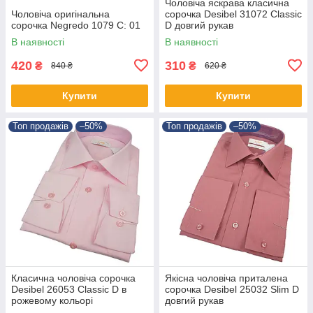
Чоловіча яскрава класична
Чоловіча оригінальна
сорочка Desibel 31072 Classic
сорочка Negredo 1079 C: 01
D довгий рукав
В наявності
В наявності
420
310
₴
₴
840 ₴
620 ₴
Купити
Купити
Топ продажів
–50%
Топ продажів
–50%
Класична чоловіча сорочка
Якісна чоловіча приталена
Desibel 26053 Classic D в
сорочка Desibel 25032 Slim D
рожевому кольорі
довгий рукав