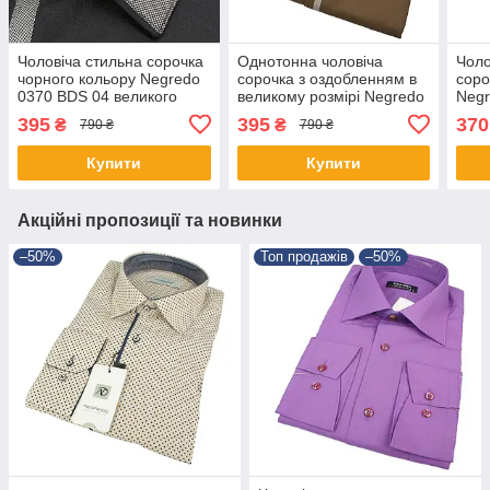
Чоловіча стильна сорочка
Однотонна чоловіча
Чоло
чорного кольору Negredo
сорочка з оздобленням в
соро
0370 BDS 04 великого
великому розмірі Negredo
Negr
розміру
0370 BDS 05
бузк
395
395
370
₴
₴
790 ₴
790 ₴
Купити
Купити
Акційні пропозиції та новинки
–50%
Топ продажів
–50%