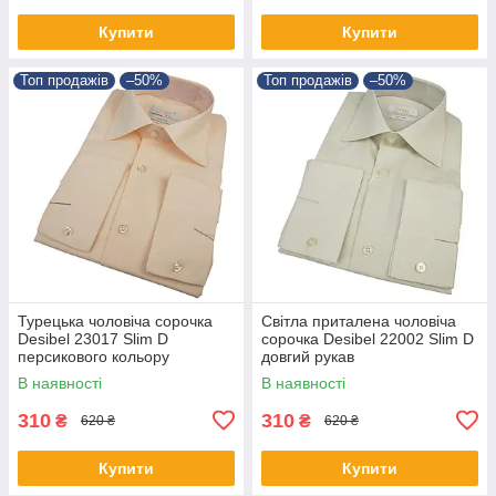
Купити
Купити
Топ продажів
–50%
Топ продажів
–50%
Турецька чоловіча сорочка
Світла приталена чоловіча
Desibel 23017 Slim D
сорочка Desibel 22002 Slim D
персикового кольору
довгий рукав
В наявності
В наявності
310
310
₴
₴
620 ₴
620 ₴
Купити
Купити