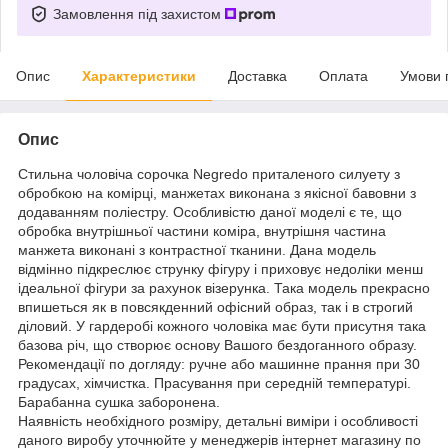
Замовлення під захистом
Опис
Характеристики
Доставка
Оплата
Умови 
Опис
Стильна чоловіча сорочка Negredo приталеного силуету з
обробкою на комірці, манжетах виконана з якісної бавовни з
додаванням поліестру. Особливістю даної моделі є те, що
обробка внутрішньої частини коміра, внутрішня частина
манжета виконані з контрастної тканини. Дана модель
відмінно підкреслює струнку фігуру і приховує недоліки менш
ідеальної фігури за рахунок візерунка. Така модель прекрасно
впишеться як в повсякденний офісний образ, так і в строгий
діловий. У гардеробі кожного чоловіка має бути присутня така
базова річ, що створює основу Вашого бездоганного образу.
Рекомендації по догляду: ручне або машинне прання при 30
градусах, хімчистка. Прасування при середній температурі.
Барабанна сушка заборонена.
Наявність необхідного розміру, детальні виміри і особливості
даного виробу уточнюйте у менеджерів інтернет магазину по