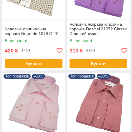
Чоловіча яскрава класична
Чоловіча оригінальна
сорочка Desibel 31072 Classic
сорочка Negredo 1079 C: 01
D довгий рукав
В наявності
В наявності
420
310
₴
₴
840 ₴
620 ₴
Купити
Купити
Топ продажів
–50%
Топ продажів
–50%