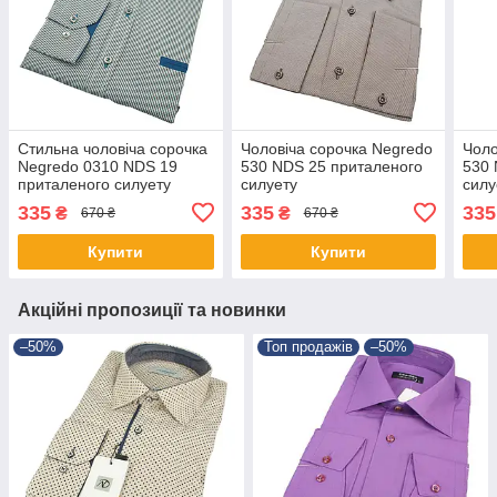
Стильна чоловіча сорочка
Чоловіча сорочка Negredo
Чоло
Negredo 0310 NDS 19
530 NDS 25 приталеного
530 
приталеного силуету
силуету
силу
335
335
335
₴
₴
670 ₴
670 ₴
Купити
Купити
Акційні пропозиції та новинки
–50%
Топ продажів
–50%