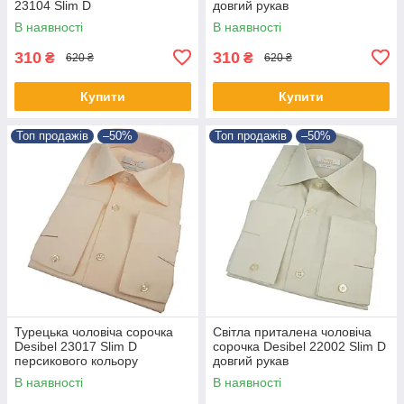
23104 Slim D
довгий рукав
В наявності
В наявності
310
310
₴
₴
620 ₴
620 ₴
Купити
Купити
Топ продажів
–50%
Топ продажів
–50%
Турецька чоловіча сорочка
Світла приталена чоловіча
Desibel 23017 Slim D
сорочка Desibel 22002 Slim D
персикового кольору
довгий рукав
В наявності
В наявності