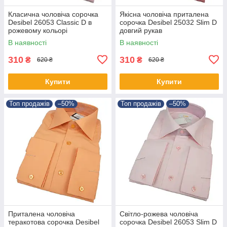
Класична чоловіча сорочка
Якісна чоловіча приталена
Desibel 26053 Classic D в
сорочка Desibel 25032 Slim D
рожевому кольорі
довгий рукав
В наявності
В наявності
310
310
₴
₴
620 ₴
620 ₴
Купити
Купити
Топ продажів
–50%
Топ продажів
–50%
Приталена чоловіча
Світло-рожева чоловіча
теракотова сорочка Desibel
сорочка Desibel 26053 Slim D