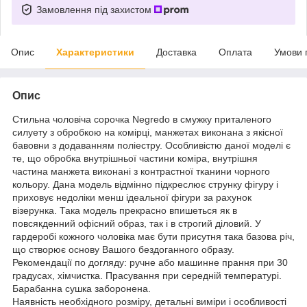
Замовлення під захистом
Опис
Характеристики
Доставка
Оплата
Умови 
Опис
Стильна чоловіча сорочка Negredo в смужку приталеного
силуету з обробкою на комірці, манжетах виконана з якісної
бавовни з додаванням поліестру. Особливістю даної моделі є
те, що обробка внутрішньої частини коміра, внутрішня
частина манжета виконані з контрастної тканини чорного
кольору. Дана модель відмінно підкреслює струнку фігуру і
приховує недоліки менш ідеальної фігури за рахунок
візерунка. Така модель прекрасно впишеться як в
повсякденний офісний образ, так і в строгий діловий. У
гардеробі кожного чоловіка має бути присутня така базова річ,
що створює основу Вашого бездоганного образу.
Рекомендації по догляду: ручне або машинне прання при 30
градусах, хімчистка. Прасування при середній температурі.
Барабанна сушка заборонена.
Наявність необхідного розміру, детальні виміри і особливості