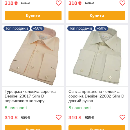
310
310
₴
₴
620 ₴
620 ₴
Купити
Купити
Топ продажів
–50%
Топ продажів
–50%
Турецька чоловіча сорочка
Світла приталена чоловіча
Desibel 23017 Slim D
сорочка Desibel 22002 Slim D
персикового кольору
довгий рукав
В наявності
В наявності
310
310
₴
₴
620 ₴
620 ₴
Купити
Купити