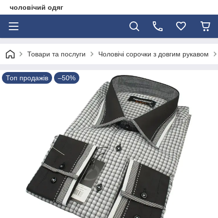
чоловічий одяг
Товари та послуги
Чоловічі сорочки з довгим рукавом
Топ продажів
–50%