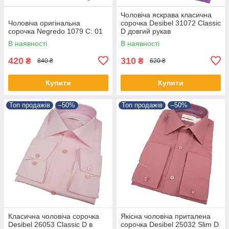
Чоловіча яскрава класична
Чоловіча оригінальна
сорочка Desibel 31072 Classic
сорочка Negredo 1079 C: 01
D довгий рукав
В наявності
В наявності
420
310
₴
₴
840 ₴
620 ₴
Купити
Купити
Топ продажів
–50%
Топ продажів
–50%
Класична чоловіча сорочка
Якісна чоловіча приталена
Desibel 26053 Classic D в
сорочка Desibel 25032 Slim D