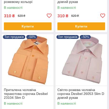
рожевому кольорі
довгий рукав
В наявності
В наявності
310
310
₴
₴
620 ₴
620 ₴
Купити
Купити
Топ продажів
–50%
Топ продажів
–50%
Приталена чоловіча
Світло-рожева чоловіча
теракотова сорочка Desibel
сорочка Desibel 26053 Slim D
23104 Slim D
довгий рукав
В наявності
В наявності