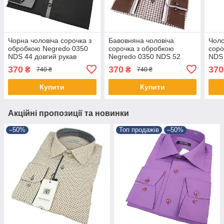
Чорна чоловіча сорочка з
Бавовняна чоловіча
Чоло
обробкою Negredo 0350
сорочка з обробкою
соро
NDS 44 довгий рукав
Negredo 0350 NDS 52
NDS 
обр
370
370
370
₴
₴
740 ₴
740 ₴
Купити
Купити
Акційні пропозиції та новинки
–50%
Топ продажів
–50%