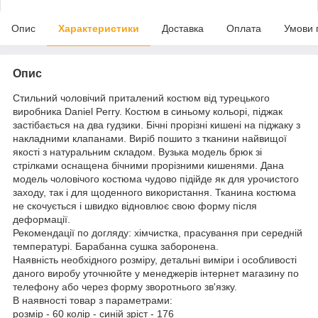
Опис
Характеристики
Доставка
Оплата
Умови 
Опис
Стильний чоловічий приталений костюм від турецького
виробника Daniel Perry. Костюм в синьому кольорі, піджак
застібається на два гудзики. Бічні прорізні кишені на піджаку з
накладними клапанами. Виріб пошито з тканини найвищої
якості з натуральним складом. Вузька модель брюк зі
стрілками оснащена бічними прорізними кишенями. Дана
модель чоловічого костюма чудово підійде як для урочистого
заходу, так і для щоденного використання. Тканина костюма
не скочується і швидко відновлює свою форму після
деформації.
Рекомендації по догляду: хімчистка, прасування при середній
температурі. Барабанна сушка заборонена.
Наявність необхідного розміру, детальні виміри і особливості
даного виробу уточнюйте у менеджерів інтернет магазину по
телефону або через форму зворотнього зв'язку.
В наявності товар з параметрами:
розмір - 60 колір - синій зріст - 176