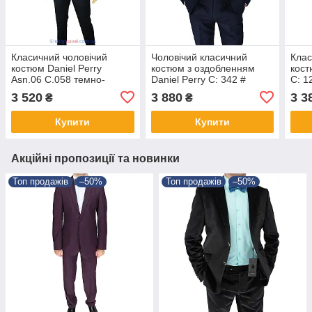
Класичний чоловічий
Чоловічий класичний
Клас
костюм Daniel Perry
костюм з оздобленням
кост
Asn.06 C.058 темно-
Daniel Perry C: 342 #
C: 1
синього кольору
1D.Blue
3 520
3 880
3 3
₴
₴
Купити
Купити
Акційні пропозиції та новинки
Топ продажів
–50%
Топ продажів
–50%