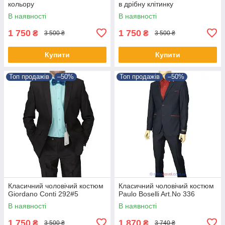
кольору
в дрібну клітинку
В наявності
В наявності
1 750
1 750
₴
₴
3 500 ₴
3 500 ₴
Купити
Купити
Топ продажів
–50%
Топ продажів
–50%
Класичний чоловічий костюм
Класичний чоловічий костюм
Giordano Conti 292#5
Paulo Boselli Art.No 336
В наявності
В наявності
1 750
1 870
₴
₴
3 500 ₴
3 740 ₴