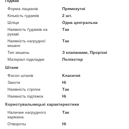
Піджак
Форма лацканів
Прямокутні
Кількість гудзиків
2 шт.
Шліци
Одна центральна
Наявність ґудзиків на
Так
рукаві
Наявність нагрудної
Так
кишені
Тип кишень
З клапанами, Прорізні
Матеріал підкладки
Поліестер
Штани
Фасон штанів
Класичні
Закоти
Ні
Наявність стрілок
Так
Наявність підтяжок
Ні
Користувальницькі характеристики
Наличие нагрудного
Так
кармана
Отвороты
Ні