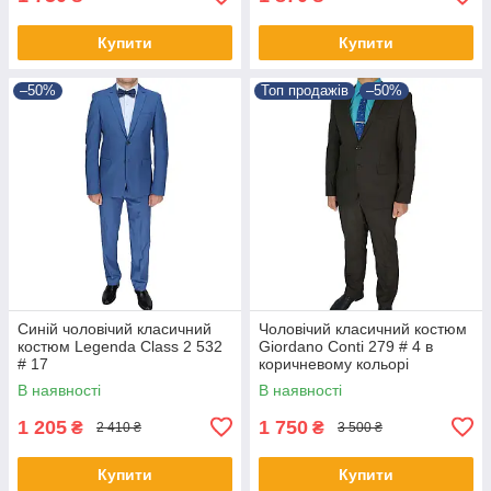
Купити
Купити
–50%
Топ продажів
–50%
Синій чоловічий класичний
Чоловічий класичний костюм
костюм Legenda Class 2 532
Giordano Conti 279 # 4 в
# 17
коричневому кольорі
В наявності
В наявності
1 205
1 750
₴
₴
2 410 ₴
3 500 ₴
Купити
Купити