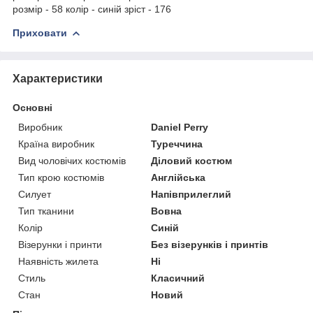
розмір - 58 колір - синій зріст - 176
Приховати
Характеристики
Основні
Виробник
Daniel Perry
Країна виробник
Туреччина
Вид чоловічих костюмів
Діловий костюм
Тип крою костюмів
Англійська
Силует
Напівприлеглий
Тип тканини
Вовна
Колір
Синій
Візерунки і принти
Без візерунків і принтів
Наявність жилета
Ні
Стиль
Класичний
Стан
Новий