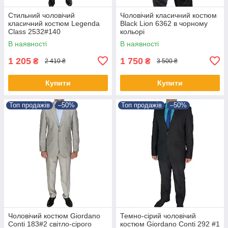
Стильний чоловічий
Чоловічий класичний костюм
класичний костюм Legenda
Black Lion 6362 в чорному
Class 2532#140
кольорі
В наявності
В наявності
1 205
1 750
₴
₴
2 410 ₴
3 500 ₴
Купити
Купити
Топ продажів
–50%
Топ продажів
–50%
Чоловічий костюм Giordano
Темно-сірий чоловічий
Conti 183#2 світло-сірого
костюм Giordano Conti 292 #1