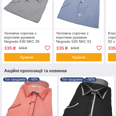
Чоловіча сорочка з
Чоловіча сорочка з
Клас
коротким рукавом
коротким рукавом
соро
Negredo 530 NKC 39
Negredo 530 NKC 01
02 з
класичного крою
класичного крою
335
335
335
₴
₴
670 ₴
670 ₴
Купити
Купити
Акційні пропозиції та новинки
Топ продажів
–50%
Топ продажів
–50%