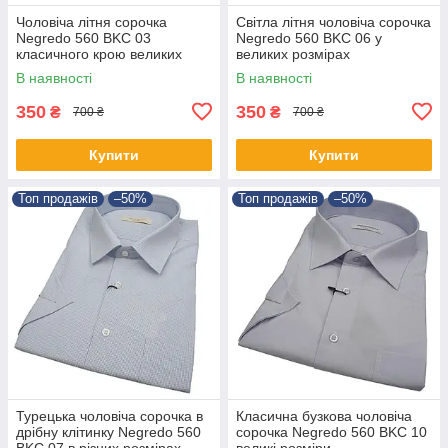
Чоловіча літня сорочка
Світла літня чоловіча сорочка
Negredo 560 BKC 03
Negredo 560 BKC 06 у
класичного крою великих
великих розмірах
розмірів
В наявності
В наявності
350
350
₴
₴
700 ₴
700 ₴
Купити
Купити
Топ продажів
–50%
Топ продажів
–50%
Турецька чоловіча сорочка в
Класична бузкова чоловіча
дрібну клітинку Negredo 560
сорочка Negredo 560 BKC 10
BKC 07 в різних розмірах
великі розміри