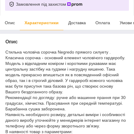
Замовлення під захистом
Опис
Характеристики
Доставка
Оплата
Умови 
Опис
Стильна чоловіча сорочка Negredo прямого силуету .
Класична сорочка - основний елемент чоловічого гардеробу.
Модель з відкладним коміром і короткими рукавами має
центральну застібку на гудзики і нагрудну кишеню. Така
модель прекрасно впишеться як в повсякденний офісний
образ, так і в строгий діловий. У гардеробі кожного чоловіка
має бути присутня така базова річ, що створює основу
Вашого бездоганного образу.
Рекомендації по догляду: ручне або машинне прання при 30
градусах, хімчистка. Прасування при середній температурі.
Барабанна сушка заборонена.
Наявність необхідного розміру, детальні виміри і особливості
даного виробу уточнюйте у менеджерів інтернет магазину по
телефону або через форму зворотнього зв'язку.
В наявності товар з параметрами: