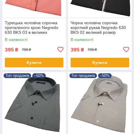
Турецька чоловіча сорочка
Чорна чоловіча сорочка
приталеного крою Negredo
короткий рукав Negredo 630
630 BKS 03 в великих
BKS 02 великий розмір
розмірах
В наявності
В наявності
395
395
₴
₴
790 ₴
790 ₴
Купити
Купити
Топ продажів
–50%
Топ продажів
–50%