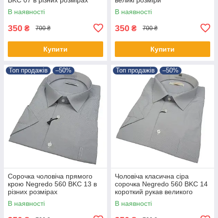
В наявності
В наявності
350
350
₴
₴
700 ₴
700 ₴
Купити
Купити
Топ продажів
–50%
Топ продажів
–50%
Сорочка чоловіча прямого
Чоловіча класична сіра
крою Negredo 560 BKC 13 в
сорочка Negredo 560 BKC 14
різних розмірах
короткий рукав великого
розміру
В наявності
В наявності