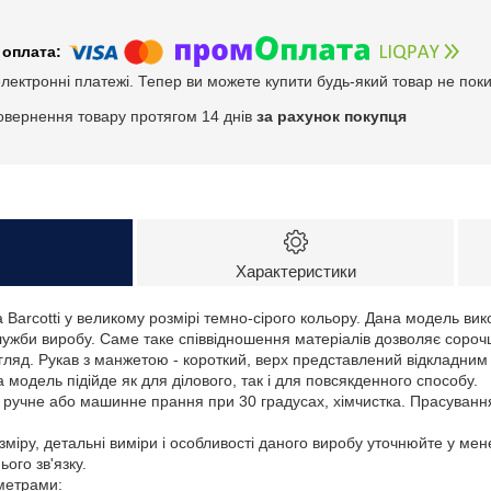
електронні платежі. Тепер ви можете купити будь-який товар не пок
овернення товару протягом 14 днів
за рахунок покупця
Характеристики
 Barcotti у великому розмірі темно-сірого кольору. Дана модель вик
ужби виробу. Саме таке співвідношення матеріалів дозволяє сорочці
гляд. Рукав з манжетою - короткий, верх представлений відкладним 
 модель підійде як для ділового, так і для повсякденного способу.
: ручне або машинне прання при 30 градусах, хімчистка. Прасуванн
зміру, детальні виміри і особливості даного виробу уточнюйте у ме
ого зв'язку.
аметрами: