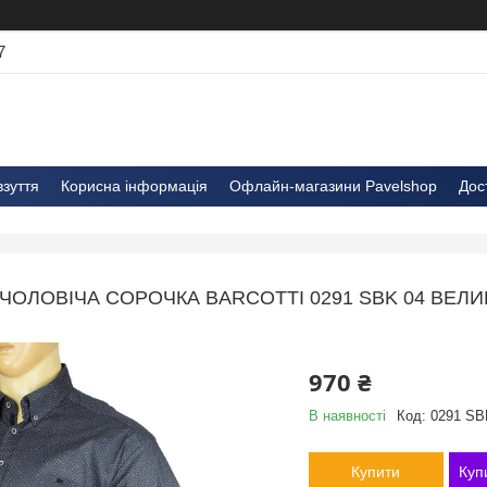
7
взуття
Корисна інформація
Офлайн-магазини Pavelshop
Дос
ЧОЛОВІЧА СОРОЧКА BARCOTTI 0291 SBK 04 ВЕЛ
970 ₴
В наявності
Код:
0291 SB
Купити
Куп