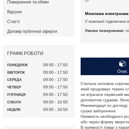
Повернення та обмін
Відгуки
Статті
У компанії підключені 
п
Договір публічної оферти
ГРАФІК РОБОТИ
09:00
17:50
ПОНЕДІЛОК
Опис
09:00
17:50
ВІВТОРОК
09:00
17:50
СЕРЕДА
Стильна чоловіча сорочка
09:00
17:50
ЧЕТВЕР
який продовжує термін сл
09:00
17:50
не втрачати первісний ви
ПʼЯТНИЦЯ
допомогою гудзиків. Легка
09:00
16:50
СУБОТА
Рекомендації по догляду
09:00
16:50
НЕДІЛЯ
сушка заборонена.
Наявність необхідного ро
або через форму зворотнь
В наявності товар з пар