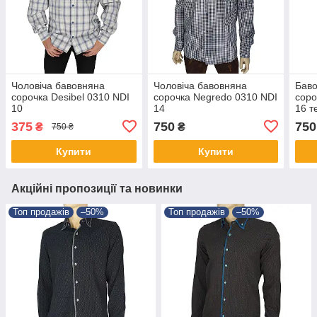
Чоловіча бавовняна
Чоловіча бавовняна
Баво
сорочка Desibel 0310 NDI
сорочка Negredo 0310 NDI
соро
10
14
16 т
375
750
750
₴
₴
750 ₴
Купити
Купити
Акційні пропозиції та новинки
Топ продажів
–50%
Топ продажів
–50%