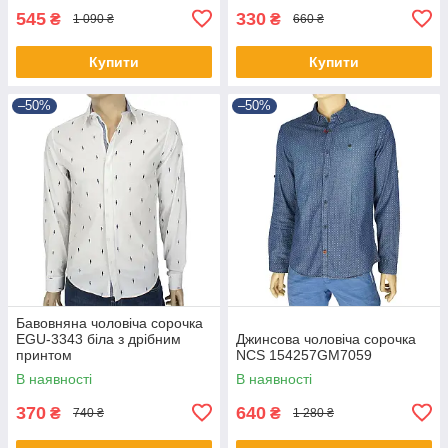
545
330
₴
₴
1 090 ₴
660 ₴
Купити
Купити
–50%
–50%
Бавовняна чоловіча сорочка
EGU-3343 біла з дрібним
Джинсова чоловіча сорочка
принтом
NCS 154257GM7059
В наявності
В наявності
370
640
₴
₴
740 ₴
1 280 ₴