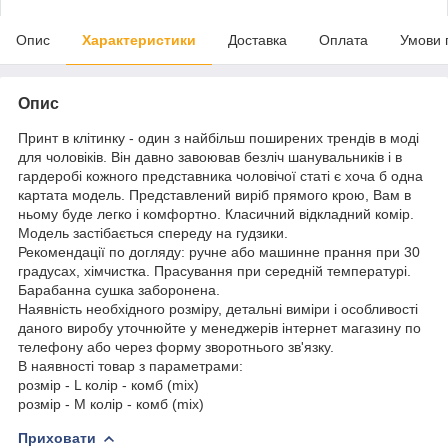
Опис
Характеристики
Доставка
Оплата
Умови 
Опис
Принт в клітинку - один з найбільш поширених трендів в моді
для чоловіків. Він давно завоював безліч шанувальників і в
гардеробі кожного представника чоловічої статі є хоча б одна
картата модель. Представлений виріб прямого крою, Вам в
ньому буде легко і комфортно. Класичний відкладний комір.
Модель застібається спереду на гудзики.
Рекомендації по догляду: ручне або машинне прання при 30
градусах, хімчистка. Прасування при середній температурі.
Барабанна сушка заборонена.
Наявність необхідного розміру, детальні виміри і особливості
даного виробу уточнюйте у менеджерів інтернет магазину по
телефону або через форму зворотнього зв'язку.
В наявності товар з параметрами:
розмір - L колір - комб (mix)
розмір - M колір - комб (mix)
Приховати