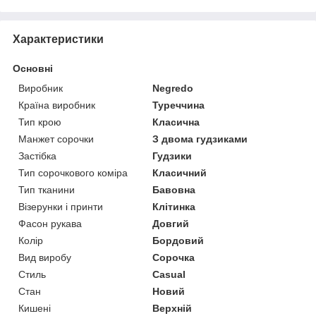
Характеристики
Основні
Виробник
Negredo
Країна виробник
Туреччина
Тип крою
Класична
Манжет сорочки
З двома гудзиками
Застібка
Гудзики
Тип сорочкового коміра
Класичний
Тип тканини
Бавовна
Візерунки і принти
Клітинка
Фасон рукава
Довгий
Колір
Бордовий
Вид виробу
Сорочка
Стиль
Casual
Стан
Новий
Кишені
Верхній