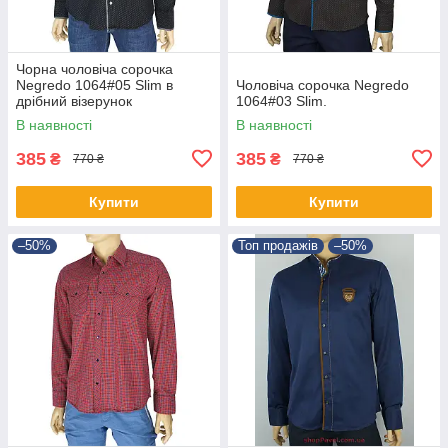
Чорна чоловіча сорочка
Negredo 1064#05 Slim в
Чоловіча сорочка Negredo
дрібний візерунок
1064#03 Slim.
В наявності
В наявності
385
385
₴
₴
770 ₴
770 ₴
Купити
Купити
–50%
Топ продажів
–50%