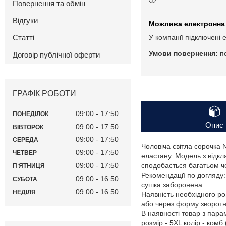
Повернення та обмін
Відгуки
Статті
У компанії підключені 
п
Договір публічної оферти
ГРАФІК РОБОТИ
09:00
17:50
ПОНЕДІЛОК
Опис
09:00
17:50
ВІВТОРОК
09:00
17:50
СЕРЕДА
Чоловіча світла сорочка 
09:00
17:50
ЧЕТВЕР
еластану. Модель з відкл
09:00
17:50
сподобається багатьом чо
ПʼЯТНИЦЯ
Рекомендації по догляду
09:00
16:50
СУБОТА
сушка заборонена.
09:00
16:50
НЕДІЛЯ
Наявність необхідного ро
або через форму зворотнь
В наявності товар з пар
розмір - 5XL колір - комб 