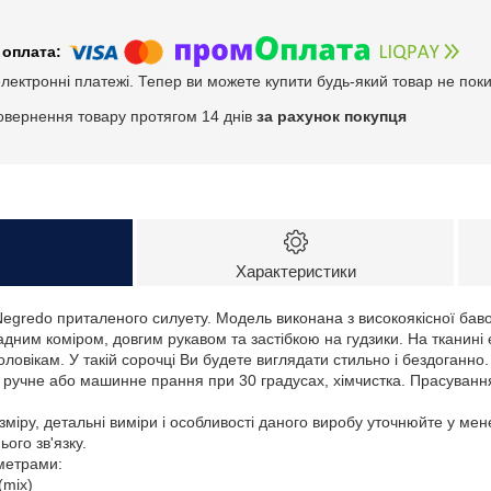
електронні платежі. Тепер ви можете купити будь-який товар не пок
овернення товару протягом 14 днів
за рахунок покупця
Характеристики
Negredo приталеного силуету. Модель виконана з високоякісної бав
адним коміром, довгим рукавом та застібкою на гудзики. На тканині 
ловікам. У такій сорочці Ви будете виглядати стильно і бездоганно.
: ручне або машинне прання при 30 градусах, хімчистка. Прасуванн
зміру, детальні виміри і особливості даного виробу уточнюйте у ме
ого зв'язку.
аметрами:
(mix)