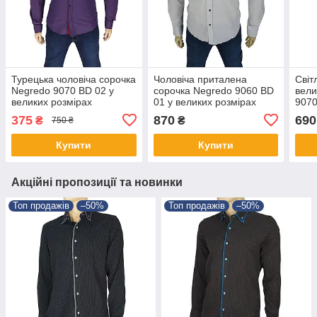
Турецька чоловіча сорочка
Чоловіча приталена
Світ
Negredo 9070 BD 02 у
сорочка Negredo 9060 BD
вели
великих розмірах
01 у великих розмірах
9070
375
870
690
₴
₴
750 ₴
Купити
Купити
Акційні пропозиції та новинки
Топ продажів
–50%
Топ продажів
–50%