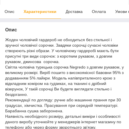
Опис
Характеристики
Доставка
Оплата
Умови 
Опис
Жоден чоловічий гардероб не обходиться без стильної і
зручної чоловічої сорочки. Завдяки сорочці сучасні чоловіки
створюють різні образи. У чоловічому гардеробі мають бути
присутні три види сорочок: з коротким рукавом, з довгим
рукавом, джинсова сорочка.
Світла чоловіча турецька сорочка Negredo з довгим рукавом, у
великому розмірі. Виріб пошито з високоякісної бавовни 95% з
додаванням 5% лайкри. Модель напівприталеного крою з
відкладним коміром на гудзиках, на тканині є дрібний
візерунок, У такій сорочці Ви будете виглядати стильно і
бездоганно.
Рекомендації по догляду: ручне або машинне прання при 30
градусах, хімчистка. Прасування при середній температурі.
Барабанна сушка заборонена.
Наявність необхідного розміру, детальні виміри і особливості
даного виробу уточнюйте у менеджерів інтернет магазину по
телефону або через форму зворотнього зв'язку.