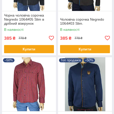
Чорна чоловіча сорочка
Negredo 1064#05 Slim в
Чоловіча сорочка Negredo
дрібний візерунок
1064#03 Slim.
В наявності
В наявності
385
385
₴
₴
770 ₴
770 ₴
Купити
Купити
–50%
Топ продажів
–50%