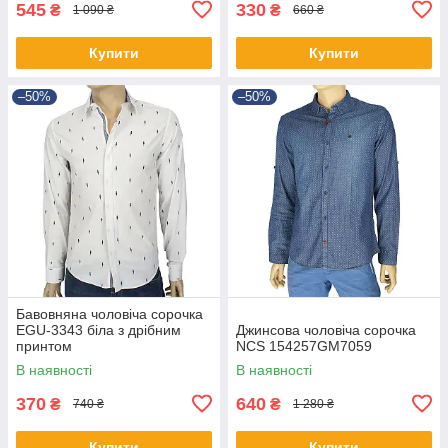
545
330
₴
₴
1 090 ₴
660 ₴
Купити
Купити
–50%
–50%
Бавовняна чоловіча сорочка
EGU-3343 біла з дрібним
Джинсова чоловіча сорочка
принтом
NCS 154257GM7059
В наявності
В наявності
370
640
₴
₴
740 ₴
1 280 ₴
Купити
Купити