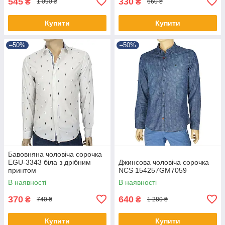
545
330
₴
₴
1 090 ₴
660 ₴
Купити
Купити
–50%
–50%
Бавовняна чоловіча сорочка
EGU-3343 біла з дрібним
Джинсова чоловіча сорочка
принтом
NCS 154257GM7059
В наявності
В наявності
370
640
₴
₴
740 ₴
1 280 ₴
Купити
Купити