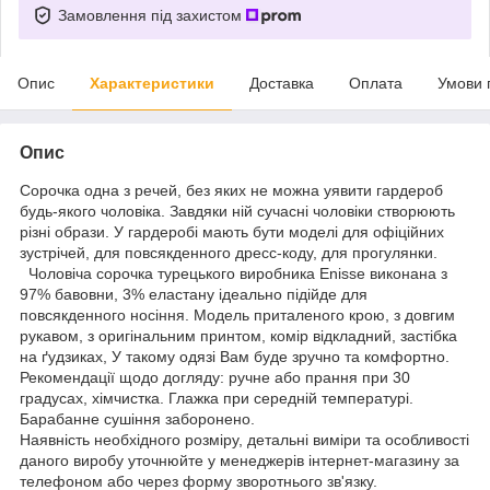
Замовлення під захистом
Опис
Характеристики
Доставка
Оплата
Умови 
Опис
Сорочка одна з речей, без яких не можна уявити гардероб
будь-якого чоловіка. Завдяки ній сучасні чоловіки створюють
різні образи. У гардеробі мають бути моделі для офіційних
зустрічей, для повсякденного дресс-коду, для прогулянки.
Чоловіча сорочка турецького виробника Еnisse виконана з
97% бавовни, 3% еластану ідеально підійде для
повсякденного носіння. Модель приталеного крою, з довгим
рукавом, з оригінальним принтом, комір відкладний, застібка
на ґудзиках, У такому одязі Вам буде зручно та комфортно.
Рекомендації щодо догляду: ручне або прання при 30
градусах, хімчистка. Глажка при середній температурі.
Барабанне сушіння заборонено.
Наявність необхідного розміру, детальні виміри та особливості
даного виробу уточнюйте у менеджерів інтернет-магазину за
телефоном або через форму зворотнього зв'язку.