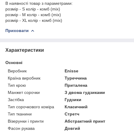
В наявності товар з параметрами:
розмір - S колір - комб (mix)
розмір - M колір - комб (mix)
розмір - XL колір - комб (mix)
Приховати
Характеристики
Основні
Виробник
Enisse
Країна виробник
Туреччина
Тип крою
Приталена
Манжет сорочки
З двома гудзиками
Застібка
Гудзики
Тип сорочкового коміра
Класичний
Тип тканини
Стретч
Візерунки і принти
Абстрактний принт
Фасон рукава
Довгий