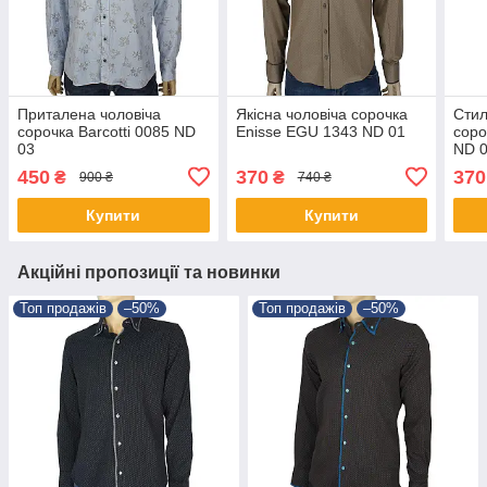
Приталена чоловіча
Якісна чоловіча сорочка
Стил
сорочка Barcotti 0085 ND
Еnisse EGU 1343 ND 01
соро
03
ND 
450
370
370
₴
₴
900 ₴
740 ₴
Купити
Купити
Акційні пропозиції та новинки
Топ продажів
–50%
Топ продажів
–50%