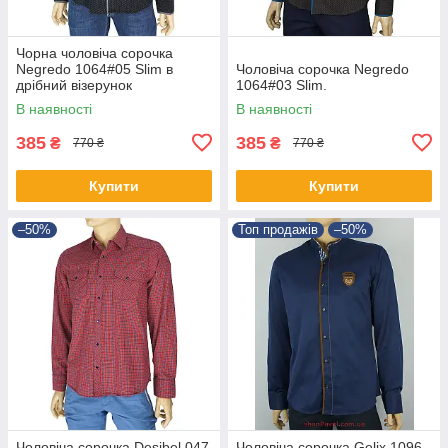
Чорна чоловіча сорочка
Negredo 1064#05 Slim в
Чоловіча сорочка Negredo
дрібний візерунок
1064#03 Slim.
В наявності
В наявності
385
385
₴
₴
770 ₴
770 ₴
Купити
Купити
–50%
Топ продажів
–50%
Чоловіча сорочка Desibel 047
Чоловіча сорочка Gelix 1096-