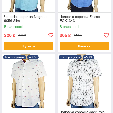
Чоловіча сорочка Negredo
Чоловіча сорочка Еnisse
9056 Slim
EGK1343
В наявності
В наявності
320
305
₴
₴
640 ₴
610 ₴
Купити
Купити
Топ продажів
–50%
Топ продажів
–50%
Чоловіча сорочка Jack Polo