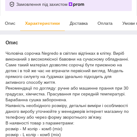
Замовлення під захистом
Опис
Характеристики
Доставка
Оплата
Умови 
Опис
Чоловіча сорочка Negredо в світлих відтінках в клітку. Виріб
виконаний з високоякісної бавовни на сучасному обладнанні.
Саме такий матеріал дозволяє сорочці бути приємною на
дотик і в той же час не втрачати первісний вигляд. Модель
прямого силуету на ґудзиках ідеально підходить для
активного способу життя.
Рекомендації по догляду: ручне або машинне прання при 30
градусах, хімчистка. Прасування при середній температурі.
Барабанна сушка заборонена.
Наявність необхідного розміру, детальні виміри і особливості
даного виробу уточнюйте у менеджерів інтернет магазину по
телефону або через форму зворотнього зв'язку.
В наявності товар з параметрами:
розмір - M колір - комб (mix)
розмір - L колір - комб (mix)