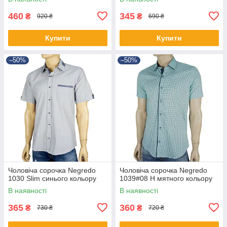
460
345
₴
₴
920 ₴
690 ₴
Купити
Купити
–50%
–50%
Чоловіча сорочка Negredo
Чоловіча сорочка Negredo
1030 Slim синього кольору
1039#08 Н мятного кольору
В наявності
В наявності
365
360
₴
₴
730 ₴
720 ₴