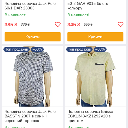
Чоловіча сорочка Jack Polo
50-2 GAR 9015 білого
60/1 DAR 23003
кольору
В наявності
В наявності
385
345
₴
₴
770 ₴
690 ₴
Купити
Купити
Топ продажів
–50%
Топ продажів
–50%
Чоловіча сорочка Jack Polo
Чоловіча сорочка Еnisse
BASSTN 2007 в синій і
EGK1343-KZ1292V20 з
червоний горошок
принтом
В наявності
В наявності