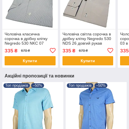
Чоловіча класична
Чоловіча світла сорочка в
Чоло
сорочка в дрібну клітку
дрібну клітку Negredo 530
соро
Negredo 530 NKC 07
NDS 26 довгий рукав
03 в
короткий рукав
335
335
335
₴
₴
670 ₴
670 ₴
Купити
Купити
Акційні пропозиції та новинки
Топ продажів
–50%
Топ продажів
–50%