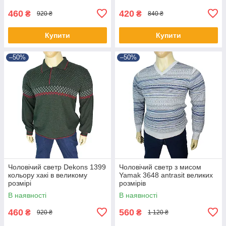
460
420
₴
₴
920 ₴
840 ₴
Купити
Купити
–50%
–50%
Чоловічий светр Dekons 1399
Чоловічий светр з мисом
кольору хакі в великому
Yamak 3648 antrasit великих
розмірі
розмірів
В наявності
В наявності
460
560
₴
₴
920 ₴
1 120 ₴