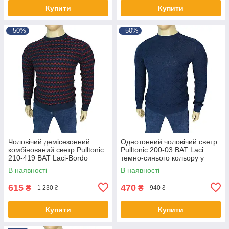
Купити
Купити
–50%
–50%
Чоловічий демісезонний
Однотонний чоловічий светр
комбінований светр Pulltonic
Pulltonic 200-03 BAT Laci
210-419 BAT Laci-Bordo
темно-синього кольору у
великого розміру
великому розмірі
В наявності
В наявності
615
470
₴
₴
1 230 ₴
940 ₴
Купити
Купити