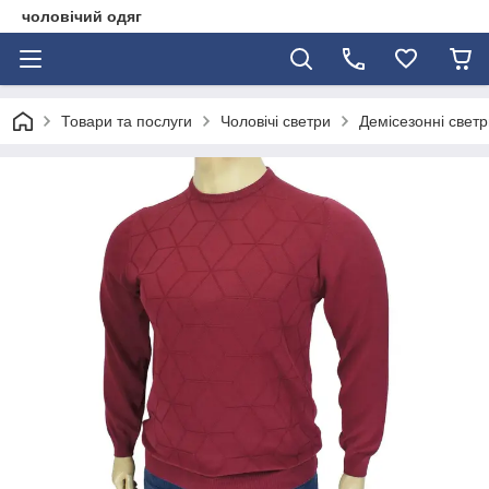
чоловічий одяг
Товари та послуги
Чоловічі светри
Демісезонні светр