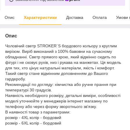
Опис
Характеристики
Доставка
Оплата
Умови 
Опис
Чоловічий светр STROKER`S бордового кольору з круглим
вирізом. Виріб виконаний з 100% бавовни на сучасному
обладнанні. Светр прямого крою, який відмінно сидить по
фігурі і не сковує рухів, низ і рукава на манжетах. Ця модель
для тих, хто цінує натуральні матеріали, якість і комфорт.
Такий светр стане відмінним доповненням до Вашого
гардеробу.
Рекомендації по догляду: хімчистка або ручне прання при
температурі 30 градусів.
Наявність необхідного розміру, детальні виміри, особливості
моделі уточнюйте у менеджерів інтернет магазину по
телефону або через форму зворотнього зв'язку.
В наявності товар з параметрами:
розмір - 4XL колір - бордовий
розмір - 6XL колір - бордовий