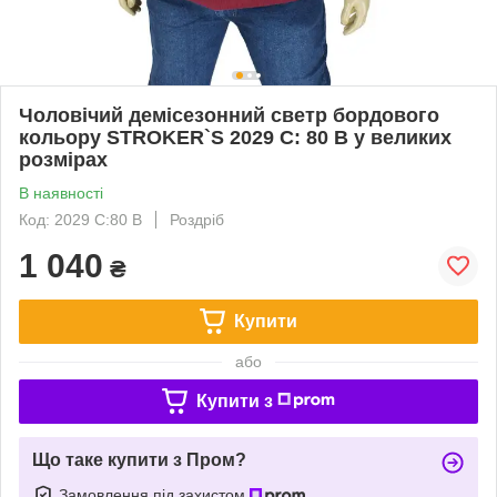
Чоловічий демісезонний светр бордового
кольору STROKER`S 2029 C: 80 B у великих
розмірах
В наявності
Код: 2029 C:80 B
Роздріб
1 040
₴
Купити
або
Купити з
Що таке купити з Пром?
Замовлення під захистом