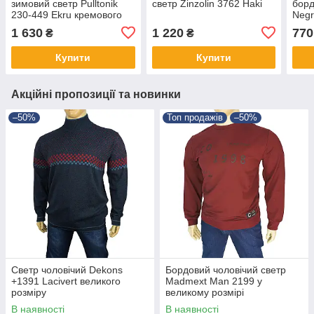
зимовий светр Pulltonik
светр Zinzolin 3762 Haki
борд
230-449 Ekru кремового
Negr
кольору у великих
вели
1 630
1 220
770
₴
₴
розмірах
Купити
Купити
Акційні пропозиції та новинки
–50%
Топ продажів
–50%
Светр чоловічий Dekons
Бордовий чоловічий светр
+1391 Lacivert великого
Madmext Man 2199 у
розміру
великому розмірі
В наявності
В наявності