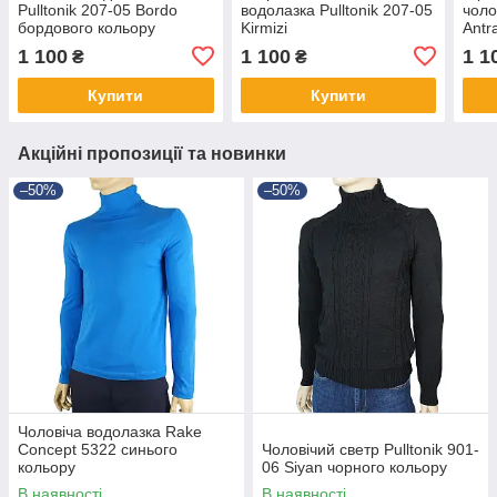
Pulltonik 207-05 Bordo
водолазка Pulltonik 207-05
чоло
бордового кольору
Kirmizi
Antr
1 100
1 100
1 1
₴
₴
Купити
Купити
Акційні пропозиції та новинки
–50%
–50%
Чоловіча водолазка Rake
Concept 5322 синього
Чоловічий светр Pulltonik 901-
кольору
06 Siyan чорного кольору
В наявності
В наявності