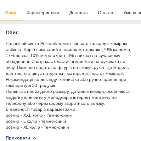
Опис
Характеристики
Доставка
Оплата
Умови п
Опис
Чоловічий светр Pulltonik темно-синього кольору з коміром
стійкою. Виріб виконаний з якісних матеріалів (70% кашемір,
17% вовна, 10% мікро-акрил, 3% лайкра) на сучасному
обладнанні. Светр має еластичні манжети на рукавах і по
низу. Відмінно сидить по фігурі і не сковує рухів. Ця модель
для тих, хто цінує натуральні матеріали, якість і комфорт,
Рекомендації по догляду: хімчистка або ручне прання при
температурі 30 градусів.
Наявність необхідного розміру, детальні виміри, особливості
моделі уточнюйте у менеджерів інтернет магазину по
телефону або через форму зворотнього зв'язку.
В наявності товар з параметрами:
розмір - XXL колір - темно-синій
розмір - L колір - темно-синій
розмір - XL колір - темно-синій
Приховати