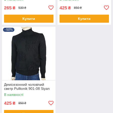
265
425
₴
₴
530 ₴
850 ₴
Купити
Купити
–50%
Демісезонний чоловічий
светр Pulltonik 901-08 Siyan
В наявності
425
₴
850 ₴