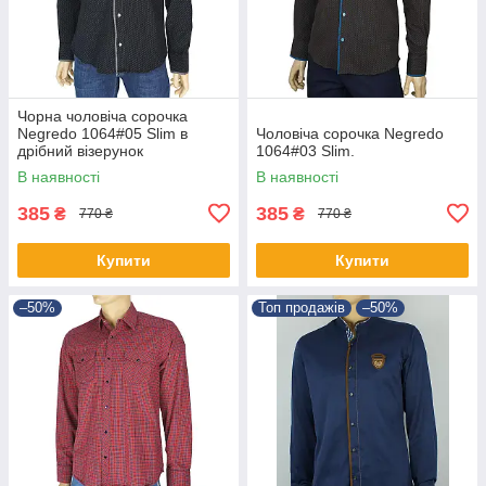
Чорна чоловіча сорочка
Negredo 1064#05 Slim в
Чоловіча сорочка Negredo
дрібний візерунок
1064#03 Slim.
В наявності
В наявності
385
385
₴
₴
770 ₴
770 ₴
Купити
Купити
–50%
Топ продажів
–50%