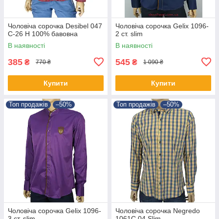
Чоловіча сорочка Desibel 047
Чоловіча сорочка Gelix 1096-
C-26 H 100% бавовна
2 ст. slim
В наявності
В наявності
385
545
₴
₴
770 ₴
1 090 ₴
Купити
Купити
Топ продажів
–50%
Топ продажів
–50%
Чоловіча сорочка Gelix 1096-
Чоловіча сорочка Negredo
3 ст. slim
1061С.04 Slim.