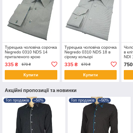
Турецька чоловіча сорочка
Турецька чоловіча сорочка
Чоло
Negredo 0310 NDS 14
Negredo 0310 NDS 18 в
в кл
приталеного крою
сірому кольорі
NDI 
335
335
750
₴
₴
670 ₴
670 ₴
Купити
Купити
Акційні пропозиції та новинки
Топ продажів
–50%
Топ продажів
–50%