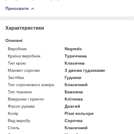
Приховати
Характеристики
Основні
Виробник
Negredo
Країна виробник
Туреччина
Тип крою
Класична
Манжет сорочки
З двома гудзиками
Застібка
Гудзики
Тип сорочкового коміра
Класичний
Тип тканини
Бавовна
Візерунки і принти
Клітинка
Фасон рукава
Довгий
Колір
Різні кольори
Вид виробу
Сорочка
Стиль
Класичний