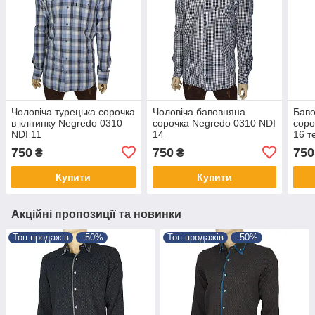
Чоловіча турецька сорочка
Чоловіча бавовняна
Баво
в клітинку Negredo 0310
сорочка Negredo 0310 NDI
соро
NDI 11
14
16 т
750
750
750
₴
₴
Купити
Купити
Акційні пропозиції та новинки
Топ продажів
–50%
Топ продажів
–50%