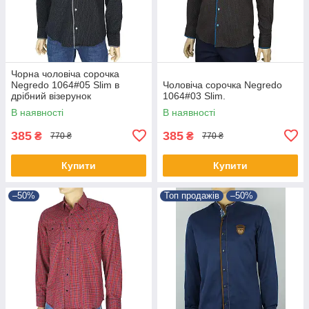
Чорна чоловіча сорочка
Negredo 1064#05 Slim в
Чоловіча сорочка Negredo
дрібний візерунок
1064#03 Slim.
В наявності
В наявності
385
385
₴
₴
770 ₴
770 ₴
Купити
Купити
–50%
Топ продажів
–50%