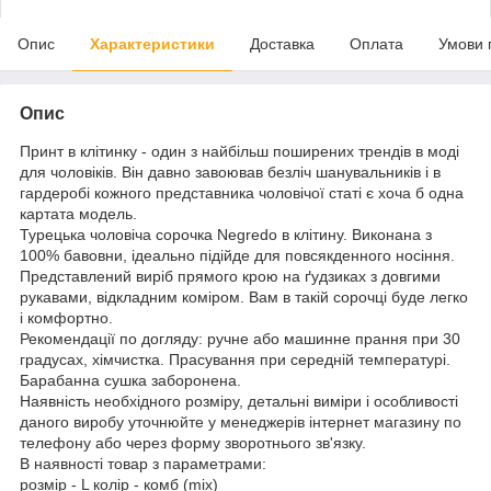
Опис
Характеристики
Доставка
Оплата
Умови 
Опис
Принт в клітинку - один з найбільш поширених трендів в моді
для чоловіків. Він давно завоював безліч шанувальників і в
гардеробі кожного представника чоловічої статі є хоча б одна
картата модель.
Турецька чоловіча сорочка Negredo в клітину. Виконана з
100% бавовни, ідеально підійде для повсякденного носіння.
Представлений виріб прямого крою на ґудзиках з довгими
рукавами, відкладним коміром. Вам в такій сорочці буде легко
і комфортно.
Рекомендації по догляду: ручне або машинне прання при 30
градусах, хімчистка. Прасування при середній температурі.
Барабанна сушка заборонена.
Наявність необхідного розміру, детальні виміри і особливості
даного виробу уточнюйте у менеджерів інтернет магазину по
телефону або через форму зворотнього зв'язку.
В наявності товар з параметрами:
розмір - L колір - комб (mix)