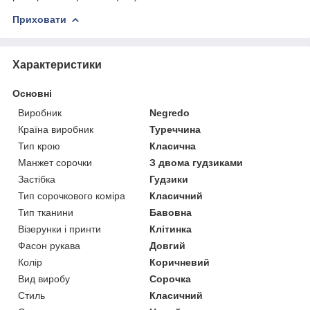
Приховати
Характеристики
Основні
Виробник
Negredo
Країна виробник
Туреччина
Тип крою
Класична
Манжет сорочки
З двома гудзиками
Застібка
Гудзики
Тип сорочкового коміра
Класичний
Тип тканини
Бавовна
Візерунки і принти
Клітинка
Фасон рукава
Довгий
Колір
Коричневий
Вид виробу
Сорочка
Стиль
Класичний