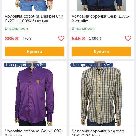
Чоловіча сорочка Desibel 047
Чоловіча сорочка Gelix 1096-
C-26 H 100% бавовна
2 ст. slim
В наявності
В наявності
385
545
₴
₴
770 ₴
1 090 ₴
Купити
Купити
Топ продажів
–50%
Топ продажів
–50%
Чоловіча сорочка Gelix 1096-
Чоловіча сорочка Negredo
3 ст. slim
1061С.04 Slim.