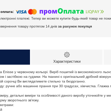
електронні платежі. Тепер ви можете купити будь-який товар не пок
овернення товару протягом 14 днів
за рахунок покупця
Характеристики
а Еnisse у червоному кольорі. Виріб пошитий із високоякісного льо
м і застібкою на гудзики. На тканині є оригінальний дрібний візеру
кій сорочці Ви виглядатимете стильно та бездоганно.
ду: ручне або машинне прання при 30 градусах, хімчистка. Глажка 
зміру, детальні виміри та особливості даного виробу уточнюйте у м
му зворотнього зв'язку.
аметрами:
ий