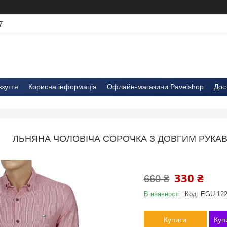
7
взуття
Корисна інформація
Офлайн-магазини Pavelshop
Дос
ЛЬНЯНА ЧОЛОВІЧА СОРОЧКА З ДОВГИМ РУКАВО
330 ₴
660 ₴
В наявності
Код:
EGU 122
Купити
Куп