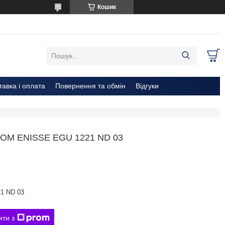
Кошик
тавка і оплата
Повернення та обмін
Відгуки
М ЕNISSE EGU 1221 ND 03
1 ND 03
ити з