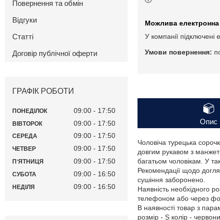
Повернення та обмін
Відгуки
Статті
У компанії підключені 
п
Договір публічної оферти
ГРАФІК РОБОТИ
09:00
17:50
ПОНЕДІЛОК
Опис
09:00
17:50
ВІВТОРОК
09:00
17:50
СЕРЕДА
Чоловіча турецька сорочк
09:00
17:50
ЧЕТВЕР
довгим рукавом з манжето
09:00
17:50
багатьом чоловікам. У та
ПʼЯТНИЦЯ
Рекомендації щодо догля
09:00
16:50
СУБОТА
сушіння заборонено.
09:00
16:50
НЕДІЛЯ
Наявність необхідного ро
телефоном або через фор
В наявності товар з пар
розмір - S колір - червон