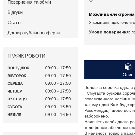
Повернення та обмін
Відгуки
Статті
У компанії підключені 
п
Договір публічної оферти
ГРАФІК РОБОТИ
09:00
17:50
ПОНЕДІЛОК
Опис
09:00
17:50
ВІВТОРОК
09:00
17:50
СЕРЕДА
Чоловіча сорочка одна з 
09:00
17:50
ЧЕТВЕР
Смугаста бузкова сорочка
09:00
17:50
повсякденного носіння. М
ПʼЯТНИЦЯ
такому одязі Вам буде з
09:00
16:50
СУБОТА
Рекомендації щодо догляд
09:00
16:50
НЕДІЛЯ
заборонено.
Наявність необхідного ро
телефоном або через фор
В наявності товар з пар