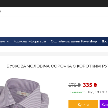
7
взуття
Корисна інформація
Офлайн-магазини Pavelshop
Дос
БУЗКОВА ЧОЛОВІЧА СОРОЧКА З КОРОТКИМ РУК
335 ₴
670 ₴
В наявності
Код:
530 NKC
Купити
Куп