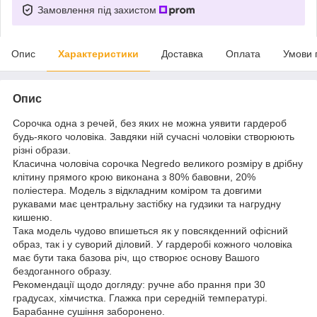
Замовлення під захистом
Опис
Характеристики
Доставка
Оплата
Умови 
Опис
Сорочка одна з речей, без яких не можна уявити гардероб
будь-якого чоловіка. Завдяки ній сучасні чоловіки створюють
різні образи.
Класична чоловіча сорочка Negredo великого розміру в дрібну
клітину прямого крою виконана з 80% бавовни, 20%
поліестера. Модель з відкладним коміром та довгими
рукавами має центральну застібку на гудзики та нагрудну
кишеню.
Така модель чудово впишеться як у повсякденний офісний
образ, так і у суворий діловий. У гардеробі кожного чоловіка
має бути така базова річ, що створює основу Вашого
бездоганного образу.
Рекомендації щодо догляду: ручне або прання при 30
градусах, хімчистка. Глажка при середній температурі.
Барабанне сушіння заборонено.