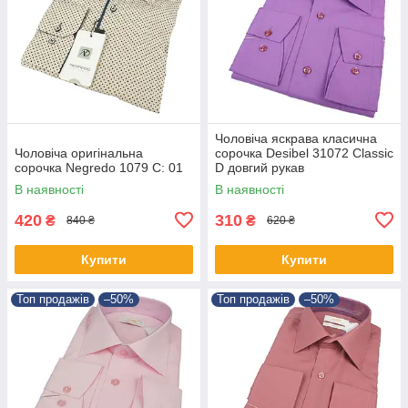
Чоловіча яскрава класична
Чоловіча оригінальна
сорочка Desibel 31072 Classic
сорочка Negredo 1079 C: 01
D довгий рукав
В наявності
В наявності
420
310
₴
₴
840 ₴
620 ₴
Купити
Купити
Топ продажів
–50%
Топ продажів
–50%