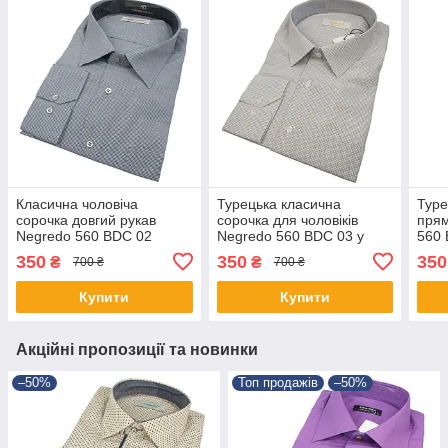
Класична чоловіча
Турецька класична
Туре
сорочка довгий рукав
сорочка для чоловіків
прям
Negredo 560 BDC 02
Negredo 560 BDC 03 у
560 
великий розмір
великих розмірах
розм
350
350
350
₴
₴
700 ₴
700 ₴
Купити
Купити
Акційні пропозиції та новинки
–50%
Топ продажів
–50%