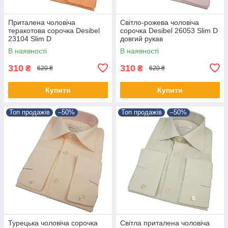
Приталена чоловіча
Світло-рожева чоловіча
теракотова сорочка Desibel
сорочка Desibel 26053 Slim D
23104 Slim D
довгий рукав
В наявності
В наявності
310
310
₴
₴
620 ₴
620 ₴
Купити
Купити
Топ продажів
–50%
Топ продажів
–50%
Турецька чоловіча сорочка
Світла приталена чоловіча