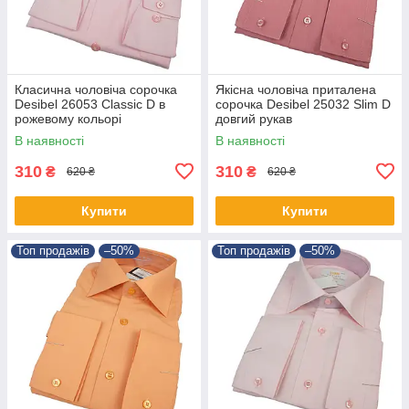
Класична чоловіча сорочка
Якісна чоловіча приталена
Desibel 26053 Classic D в
сорочка Desibel 25032 Slim D
рожевому кольорі
довгий рукав
В наявності
В наявності
310
310
₴
₴
620 ₴
620 ₴
Купити
Купити
Топ продажів
–50%
Топ продажів
–50%