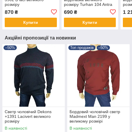
розміру
розміру Turhan 104 Antra
розм
Laci
870
690
1 2
₴
₴
Купити
Купити
Акційні пропозиції та новинки
–50%
Топ продажів
–50%
Светр чоловічий Dekons
Бордовий чоловічий светр
+1391 Lacivert великого
Madmext Man 2199 у
розміру
великому розмірі
В наявності
В наявності