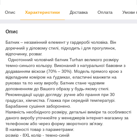
Опис
Характеристики
Доставка
Оплата
Умови 
Опис
Батник – незамінний елемент у гардеробі чоловіка. Він
доречний у діловому стилі, підходить і для прогулянок,
відпочинку, розваг.
Однотонний чоловічий батник Turhan великого розміру
темно-синього кольору. Виконаний з натуральної бавовни з
додаванням віскози (70% – 30%). Модель прямого крою з
відкладним коміром на ґудзиках, еластичні манжети на
руковах та по низу виробу. Батник стане чудовим
доповненням до Вашого образу у будь-якому стилі.
Рекомендації щодо догляду: ручне або прання при 30
градусах, хімчистка. Глажка при середній температурі.
Барабанне сушіння заборонено.
Наявність необхідного розміру, детальні виміри та особливості
даного виробу уточнюйте у менеджерів інтернет-магазину за
телефоном або через форму зворотного зв'язку.
В наявності товар з параметрами:
розмір - 8XL колір - темно-синій