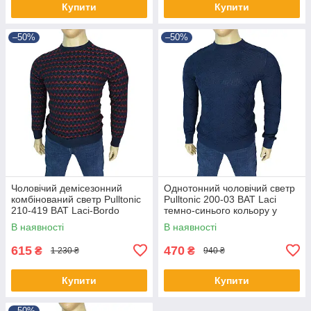
Купити
Купити
–50%
–50%
Чоловічий демісезонний
Однотонний чоловічий светр
комбінований светр Pulltonic
Pulltonic 200-03 BAT Laci
210-419 BAT Laci-Bordo
темно-синього кольору у
великого розміру
великому розмірі
В наявності
В наявності
615
470
₴
₴
1 230 ₴
940 ₴
Купити
Купити
–50%