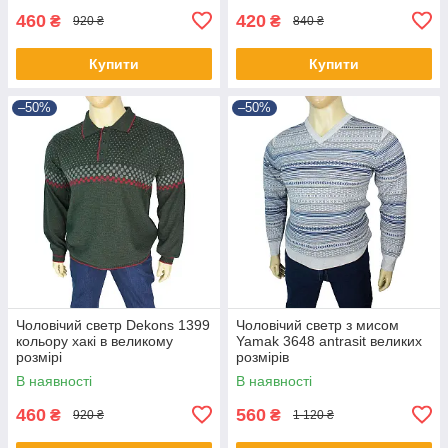
460
420
₴
₴
920 ₴
840 ₴
Купити
Купити
–50%
–50%
Чоловічий светр Dekons 1399
Чоловічий светр з мисом
кольору хакі в великому
Yamak 3648 antrasit великих
розмірі
розмірів
В наявності
В наявності
460
560
₴
₴
920 ₴
1 120 ₴