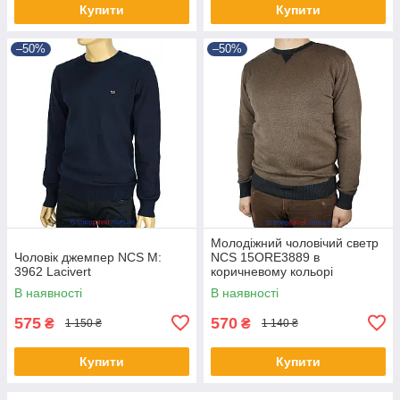
Купити
Купити
–50%
–50%
Молодіжний чоловічий светр
Чоловік джемпер NCS M:
NCS 15ORE3889 в
3962 Lacivert
коричневому кольорі
В наявності
В наявності
575
570
₴
₴
1 150 ₴
1 140 ₴
Купити
Купити