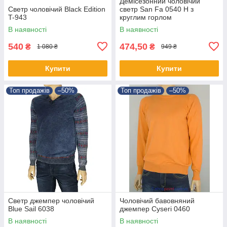
Демісезонний чоловічий
Светр чоловічий Black Edition
светр San Fa 0540 Н з
T-943
круглим горлом
В наявності
В наявності
540
474,50
₴
₴
1 080 ₴
949 ₴
Купити
Купити
Топ продажів
–50%
Топ продажів
–50%
Светр джемпер чоловічий
Чоловічий бавовняний
Blue Sail 6038
джемпер Cyseri 0460
В наявності
В наявності