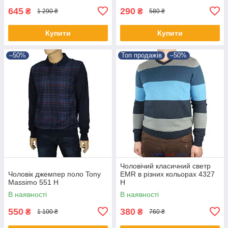
645
290
₴
₴
1 290 ₴
580 ₴
Купити
Купити
–50%
Топ продажів
–50%
Чоловічий класичний светр
Чоловік джемпер поло Tony
EMR в різних кольорах 4327
Massimo 551 Н
Н
В наявності
В наявності
550
380
₴
₴
1 100 ₴
760 ₴