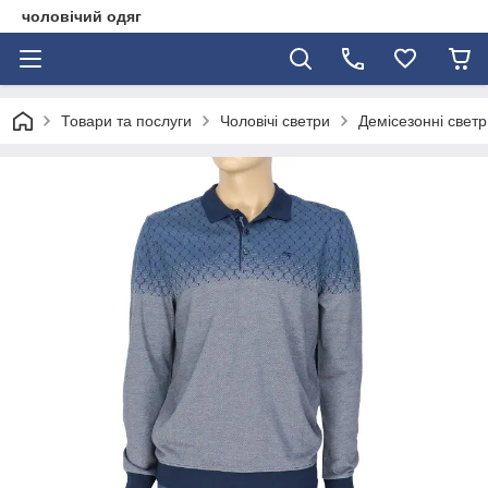
чоловічий одяг
Товари та послуги
Чоловічі светри
Демісезонні светр