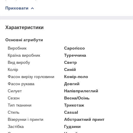
Приховати
Характеристики
Основні атрибути
Виробник
Caporicco
Країна виробник
Туреччина
Вид виробу
Светр
Колір
Синій
Фасон вирізу горловини
Комір-поло
Фасон рукава
Довгий
Силует
Напівприлеглий
Сезон
Весна/Осінь
Тип тканини
Трикотаж
Стиль
Casual
Візерунки і принти
Абстрактний принт
Застібка
Гудзики