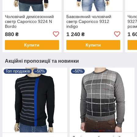
Чоловічий демісезонний
Бавовняний чоловічий
Чоло
светр Caporicco 9224 N
светр Caporicco 9312
9327
Bordo
indigo
розм
880
1 240
1 6
₴
₴
Купити
Купити
Акційні пропозиції та новинки
Топ продажів
–50%
–50%