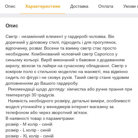
Опис
Характеристики
Доставка
Оплата
Умови 
Опис
Светр - незамінний елемент у гардеробі чоловіка. Він
доречний у діловому стилі, підходить і для прогулянок,
відпочинку, розваг. Восени та взимку светр стає просто
необхідним. Комбінований чоловічий светр Caporicco у
синьому кольорі. Виріб виконаний з бавовни з додаванням
акрилу, віскози та лайкри на сучасному обладнанні. Светр з
коміром поло є стильною моделлю на манжеті, яка відмінно
сидить по фігурі і не сковує рухів. Такий светр стане чудовим
доповненням до Вашого гардеробу.
Рекомендації щодо догляду: хімчистка або ручне прання при
температурі 30 градусів.
Наявність необхідного розміру, детальні виміри, особливості
моделі уточнюйте у менеджерів інтернет магазину за
телефоном або через зворотний зв'язок.
В наявності товар з параметрами:
розмір - M колір - синій
розмір - L колір - синій
розмір - XL колір - синій