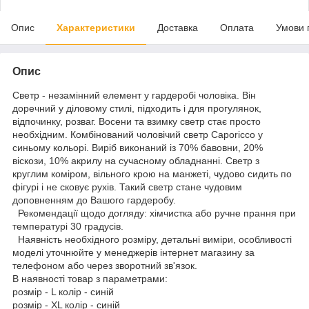
Опис
Характеристики
Доставка
Оплата
Умови 
Опис
Светр - незамінний елемент у гардеробі чоловіка. Він
доречний у діловому стилі, підходить і для прогулянок,
відпочинку, розваг. Восени та взимку светр стає просто
необхідним. Комбінований чоловічий светр Caporicco у
синьому кольорі. Виріб виконаний із 70% бавовни, 20%
віскози, 10% акрилу на сучасному обладнанні. Светр з
круглим коміром, вільного крою на манжеті, чудово сидить по
фігурі і не сковує рухів. Такий светр стане чудовим
доповненням до Вашого гардеробу.
Рекомендації щодо догляду: хімчистка або ручне прання при
температурі 30 градусів.
Наявність необхідного розміру, детальні виміри, особливості
моделі уточнюйте у менеджерів інтернет магазину за
телефоном або через зворотний зв'язок.
В наявності товар з параметрами:
розмір - L колір - синій
розмір - XL колір - синій