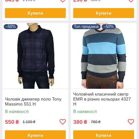
Купити
Купити
–50%
Топ продажів
–50%
Чоловічий класичний светр
Чоловік джемпер поло Tony
EMR в різних кольорах 4327
Massimo 551 Н
Н
В наявності
В наявності
550
380
₴
₴
1 100 ₴
760 ₴
Купити
Купити