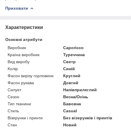
Приховати
Характеристики
Основні атрибути
Виробник
Caporicco
Країна виробник
Туреччина
Вид виробу
Светр
Колір
Синій
Фасон вирізу горловини
Круглий
Фасон рукава
Довгий
Силует
Напівприлеглий
Сезон
Весна/Осінь
Тип тканини
Бавовна
Стиль
Casual
Візерунки і принти
Без візерунків і принтів
Стан
Новий