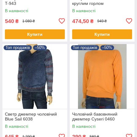
T-943
круглим горлом
В наявності
В наявності
540
474,50
₴
₴
1 080 ₴
949 ₴
Купити
Купити
Топ продажів
–50%
Топ продажів
–50%
Светр джемпер чоловічий
Чоловічий бавовняний
Blue Sail 6038
джемпер Cyseri 0460
В наявності
В наявності
645
290
₴
₴
1 290 ₴
580 ₴