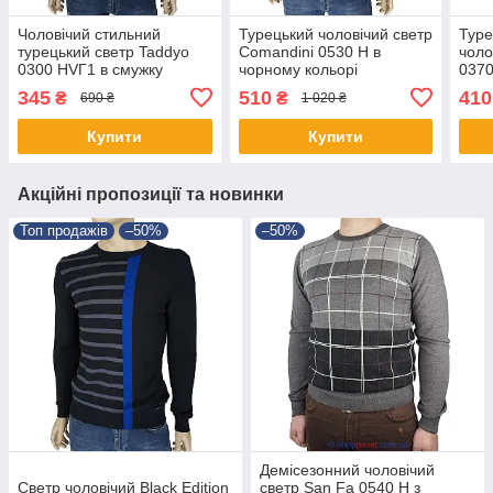
Чоловічий стильний
Турецький чоловічий светр
Туре
турецький светр Taddyo
Comandini 0530 Н в
чоло
0300 НVГ1 в смужку
чорному кольорі
037
345
510
410
₴
₴
690 ₴
1 020 ₴
Купити
Купити
Акційні пропозиції та новинки
Топ продажів
–50%
–50%
Демісезонний чоловічий
Светр чоловічий Black Edition
светр San Fa 0540 Н з