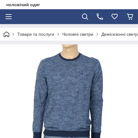
чоловічий одяг
Товари та послуги
Чоловічі светри
Демісезонні светр