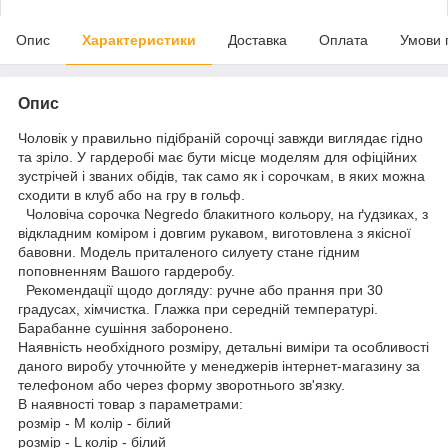
Опис
Характеристики
Доставка
Оплата
Умови 
Опис
Чоловік у правильно підібраній сорочці завжди виглядає гідно
та зріло. У гардеробі має бути місце моделям для офіційних
зустрічей і званих обідів, так само як і сорочкам, в яких можна
сходити в клуб або на гру в гольф.
Чоловіча сорочка Negredo блакитного кольору, на ґудзиках, з
відкладним коміром і довгим рукавом, виготовлена з якісної
бавовни. Модель приталеного силуету стане гідним
поповненням Вашого гардеробу.
Рекомендації щодо догляду: ручне або прання при 30
градусах, хімчистка. Глажка при середній температурі.
Барабанне сушіння заборонено.
Наявність необхідного розміру, детальні виміри та особливості
даного виробу уточнюйте у менеджерів інтернет-магазину за
телефоном або через форму зворотнього зв'язку.
В наявності товар з параметрами:
розмір - M колір - білий
розмір - L колір - білий