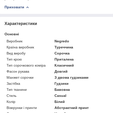
Приховати
Характеристики
Основні
Виробник
Negredo
Країна виробник
Туреччина
Вид виробу
Сорочка
Тип крою
Приталена
Тип сорочкового коміра
Класичний
Фасон рукава
Довгий
Манжет сорочки
З двома гудзиками
Застібка
Гудзики
Тип тканини
Бавовна
Стиль
Casual
Колір
Білий
Візерунки і принти
Абстрактний принт