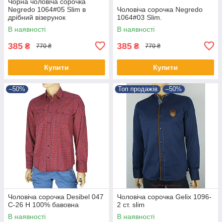
Чорна чоловіча сорочка
Negredo 1064#05 Slim в
Чоловіча сорочка Negredo
дрібний візерунок
1064#03 Slim.
В наявності
В наявності
385
385
₴
₴
770 ₴
770 ₴
Купити
Купити
–50%
Топ продажів
–50%
Чоловіча сорочка Desibel 047
Чоловіча сорочка Gelix 1096-
C-26 H 100% бавовна
2 ст. slim
В наявності
В наявності