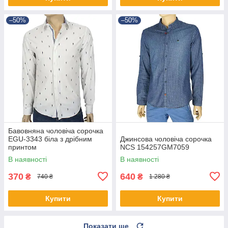
–50%
–50%
Бавовняна чоловіча сорочка
EGU-3343 біла з дрібним
Джинсова чоловіча сорочка
принтом
NCS 154257GM7059
В наявності
В наявності
370
640
₴
₴
740 ₴
1 280 ₴
Купити
Купити
Показати ще