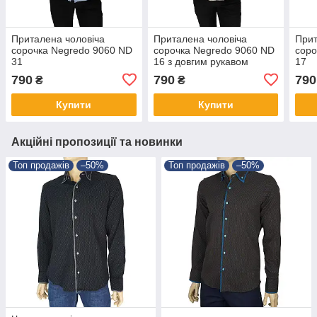
Приталена чоловіча
Приталена чоловіча
Прит
сорочка Negredo 9060 ND
сорочка Negredo 9060 ND
соро
31
16 з довгим рукавом
17
790
790
790
₴
₴
Купити
Купити
Акційні пропозиції та новинки
Топ продажів
–50%
Топ продажів
–50%