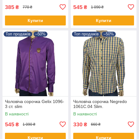
385
545
₴
₴
770 ₴
1 090 ₴
Купити
Купити
Топ продажів
–50%
Топ продажів
–50%
Чоловіча сорочка Gelix 1096-
Чоловіча сорочка Negredo
3 ст. slim
1061С.04 Slim.
В наявності
В наявності
545
330
₴
₴
1 090 ₴
660 ₴
Купити
Купити