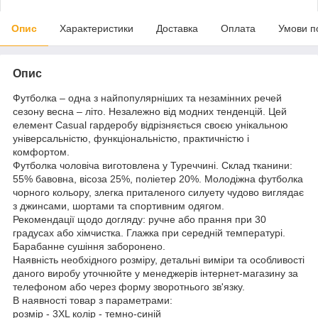
Опис
Характеристики
Доставка
Оплата
Умови п
Опис
Футболка – одна з найпопулярніших та незамінних речей
сезону весна – літо. Незалежно від модних тенденцій. Цей
елемент Casual гардеробу відрізняється своєю унікальною
універсальністю, функціональністю, практичністю і
комфортом.
Футболка чоловіча виготовлена у Туреччині. Склад тканини:
55% бавовна, вісоза 25%, поліетер 20%. Молодіжна футболка
чорного кольору, злегка приталеного силуету чудово виглядає
з джинсами, шортами та спортивним одягом.
Рекомендації щодо догляду: ручне або прання при 30
градусах або хімчистка. Глажка при середній температурі.
Барабанне сушіння заборонено.
Наявність необхідного розміру, детальні виміри та особливості
даного виробу уточнюйте у менеджерів інтернет-магазину за
телефоном або через форму зворотнього зв'язку.
В наявності товар з параметрами:
розмір - 3XL колір - темно-синій