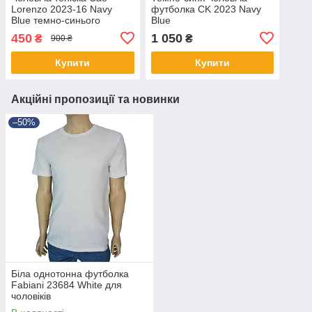
Lorenzo 2023-16 Navy
футболка CK 2023 Navy
Blue темно-синього
Blue
кольору
450
1 050
₴
₴
900 ₴
Купити
Купити
Акційні пропозиції та новинки
–50%
Біла однотонна футболка
Fabianі 23684 White для
чоловіків