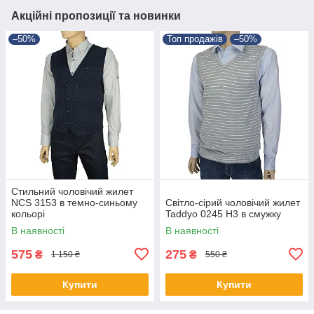
Акційні пропозиції та новинки
–50%
Топ продажів
–50%
Стильний чоловічий жилет
NCS 3153 в темно-синьому
Світло-сірий чоловічий жилет
кольорі
Taddyo 0245 Н3 в смужку
В наявності
В наявності
575
275
₴
₴
1 150 ₴
550 ₴
Купити
Купити