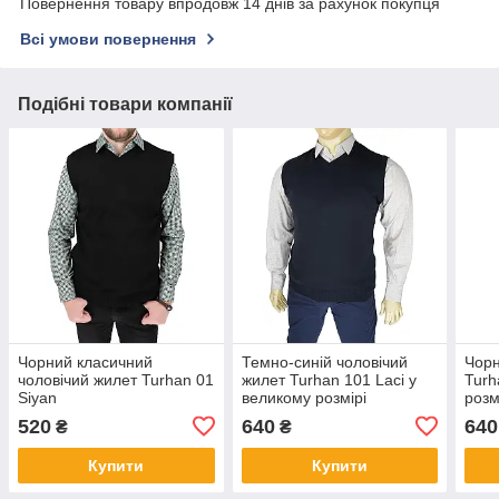
Повернення товару впродовж 14 днів за рахунок покупця
Всі умови повернення
Подібні товари компанії
Чорний класичний
Темно-синій чоловічий
Чорн
чоловічий жилет Turhan 01
жилет Turhan 101 Laci у
Turh
Siyan
великому розмірі
розм
520
640
640
₴
₴
Купити
Купити