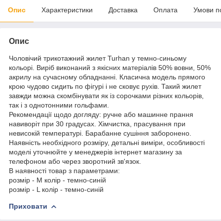
Опис
Характеристики
Доставка
Оплата
Умови п
Опис
Чоловічий трикотажний жилет Turhan у темно-синьому
кольорі. Виріб виконаний з якісних матеріалів 50% вовни, 50%
акрилу на сучасному обладнанні. Класична модель прямого
крою чудово сидить по фігурі і не сковує рухів. Такий жилет
завжди можна скомбінувати як із сорочками різних кольорів,
так і з однотонними гольфами.
Рекомендації щодо догляду: ручне або машинне прання
навиворіт при 30 градусах. Хімчистка, прасування при
невисокій температурі. Барабанне сушіння заборонено.
Наявність необхідного розміру, детальні виміри, особливості
моделі уточнюйте у менеджерів інтернет магазину за
телефоном або через зворотний зв'язок.
В наявності товар з параметрами:
розмір - M колір - темно-синій
розмір - L колір - темно-синій
Приховати