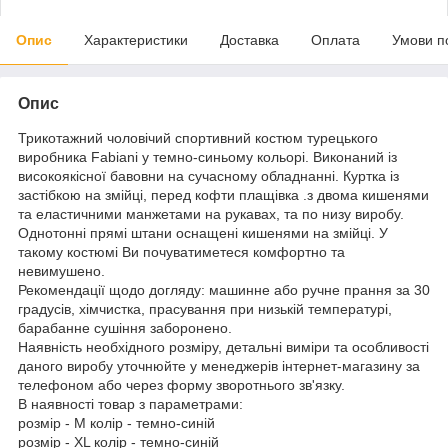
Опис
Характеристики
Доставка
Оплата
Умови п
Опис
Трикотажний чоловічий спортивний костюм турецького
виробника Fabiani у темно-синьому кольорі. Виконаний із
високоякісної бавовни на сучасному обладнанні. Куртка із
застібкою на змійці, перед кофти плащівка .з двома кишенями
та еластичними манжетами на рукавах, та по низу виробу.
Однотонні прямі штани оснащені кишенями на змійці. У
такому костюмі Ви почуватиметеся комфортно та
невимушено.
Рекомендації щодо догляду: машинне або ручне прання за 30
градусів, хімчистка, прасування при низькій температурі,
барабанне сушіння заборонено.
Наявність необхідного розміру, детальні виміри та особливості
даного виробу уточнюйте у менеджерів інтернет-магазину за
телефоном або через форму зворотнього зв'язку.
В наявності товар з параметрами:
розмір - M колір - темно-синій
розмір - XL колір - темно-синій