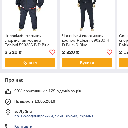
Чоловічий стильний
Чоловічий спортивний
Сині
спортивний костюм
костюм Fabiani 590280 H
спор
Fabiani 590256 B D.Blue
D.Blue-D.Blue
Fabi
великого розміру
2 320
2 320
2 1
₴
₴
Купити
Купити
Про нас
99% позитивних з 129 відгуків за рік
Працює з 13.05.2016
м. Лубни
пр. Володимирський, 94-а, Лубни, Україна
Контакти