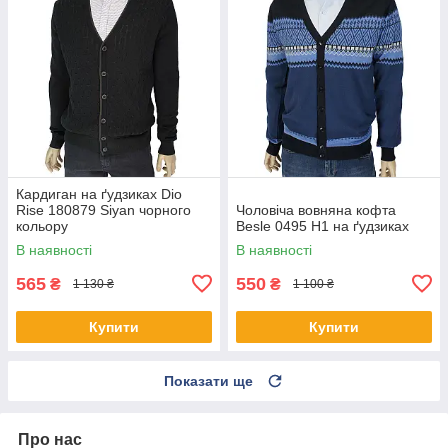
Кардиган на ґудзиках Dio
Rise 180879 Siyan чорного
Чоловіча вовняна кофта
кольору
Besle 0495 H1 на ґудзиках
В наявності
В наявності
565
550
₴
₴
1 130 ₴
1 100 ₴
Купити
Купити
Показати ще
Про нас