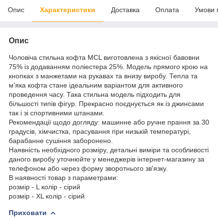
Опис
Характеристики
Доставка
Оплата
Умови 
Опис
Чоловіча стильна кофта MCL виготовлена з якісної бавовни
75% із додаванням поліестера 25%. Модель прямого крою на
кнопках з манжетами на рукавах та внизу виробу. Тепла та
м'яка кофта стане ідеальним варіантом для активного
проведення часу. Така стильна модель підходить для
більшості типів фігур. Прекрасно поєднується як із джинсами
так і зі спортивними штанами.
Рекомендації щодо догляду: машинне або ручне прання за 30
градусів, хімчистка, прасування при низькій температурі,
барабанне сушіння заборонено.
Наявність необхідного розміру, детальні виміри та особливості
даного виробу уточнюйте у менеджерів інтернет-магазину за
телефоном або через форму зворотнього зв'язку.
В наявності товар з параметрами:
розмір - L колір - сірий
розмір - XL колір - сірий
Приховати