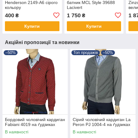
Henderson 2149-A6 сірого
батник MCL Style 39688
Zinz
кольору
Lacivert
вели
400
1 750
1 8
₴
₴
Купити
Купити
Акційні пропозиції та новинки
–50%
Топ продажів
–50%
Бордовий чоловічий кардиган
Сірий чоловічий кардиган La
Fabiani 4019 на ґудзиках
Peron PJ 1004-4 на ґудзиках
В наявності
В наявності