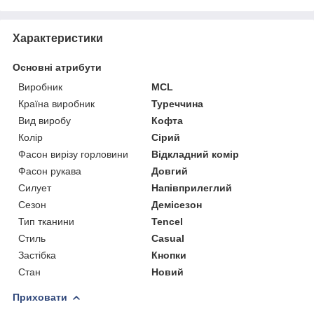
Характеристики
Основні атрибути
Виробник
MCL
Країна виробник
Туреччина
Вид виробу
Кофта
Колір
Сірий
Фасон вирізу горловини
Відкладний комір
Фасон рукава
Довгий
Силует
Напівприлеглий
Сезон
Демісезон
Тип тканини
Tencel
Стиль
Casual
Застібка
Кнопки
Стан
Новий
Приховати