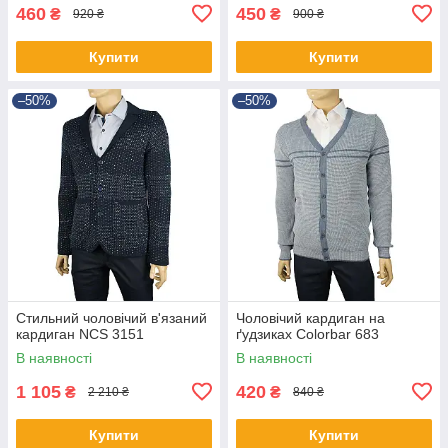
460
450
₴
₴
920 ₴
900 ₴
Купити
Купити
–50%
–50%
Стильний чоловічий в'язаний
Чоловічий кардиган на
кардиган NCS 3151
ґудзиках Colorbar 683
В наявності
В наявності
1 105
420
₴
₴
2 210 ₴
840 ₴
Купити
Купити