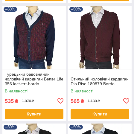
–50%
–50%
Турецький бавовняний
чоловічий кардиган Better Life
Стильний чоловічий кардиган
356 lacivert-bordo
Dio Rise 180879 Bordo
В наявності
В наявності
535
565
₴
₴
1 070 ₴
1 130 ₴
Купити
Купити
–50%
–50%