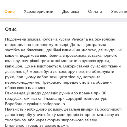
Опис
Характеристики
Доставка
Оплата
Умови п
Опис
Подовжена зимова чоловіча куртка Vivacana на біо-волокні
представлена в зеленому кольорі. Деталі: центральна
застібка на блискавці, дві бічні кишені на кнопках, дві внутрішні
кишені, додаткова відстібаюча вітрозахисна вставка чорного
кольору, внутрішні трикотажні манжети в рукавах куртки,
капюшон, що не відстібається. Використання сучасних тканин
дозволяє цій моделі бути легкою, зручною, не обмежувати
рухів, при цьому добре захищати тіло від негоди та
переохолодження. Прекрасно передає стиль та обраний
образ свого власника.
Рекомендації щодо догляду: ручне або прання при 30
градусах, хімчистка. Глажка при середній температурі.
Барабанне сушіння заборонено.
Наявність необхідного розміру, детальні виміри та особливості
даного виробу уточнюйте у менеджерів інтернет-магазину за
телефоном або через форму зворотнього зв'язку.
В наявності товар з параметрами: