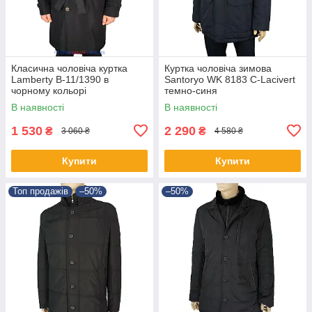
Класична чоловіча куртка
Куртка чоловіча зимова
Lamberty B-11/1390 в
Santoryo WK 8183 С-Lacivert
чорному кольорі
темно-синя
В наявності
В наявності
1 530
2 290
₴
₴
3 060 ₴
4 580 ₴
Купити
Купити
Топ продажів
–50%
–50%