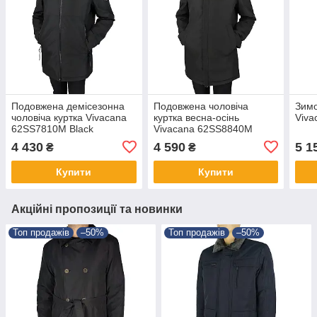
Подовжена демісезонна
Подовжена чоловіча
Зимо
чоловіча куртка Vivacana
куртка весна-осінь
Viva
62SS7810M Black
Vivacana 62SS8840M
Black
4 430
4 590
5 1
₴
₴
Купити
Купити
Акційні пропозиції та новинки
Топ продажів
–50%
Топ продажів
–50%