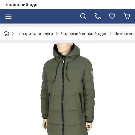
чоловічий одяг
Товари та послуги
Чоловічий верхній одяг
Зимові чол