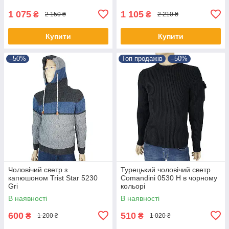
1 075
1 105
₴
₴
2 150 ₴
2 210 ₴
Купити
Купити
–50%
Топ продажів
–50%
Чоловічий светр з
Турецький чоловічий светр
капюшоном Trist Star 5230
Comandini 0530 Н в чорному
Gri
кольорі
В наявності
В наявності
600
510
₴
₴
1 200 ₴
1 020 ₴