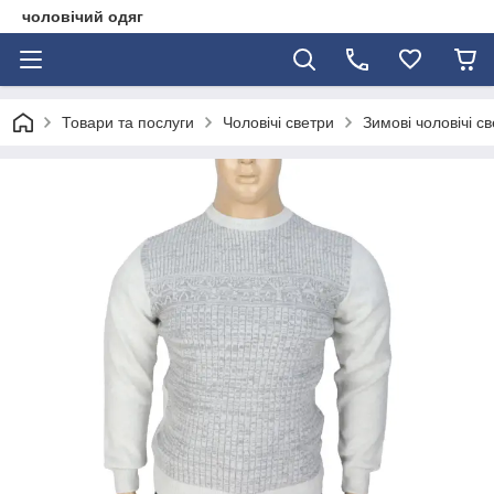
чоловічий одяг
Товари та послуги
Чоловічі светри
Зимові чоловічі с