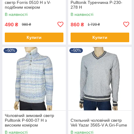
светр Forris 0510 Н з V-
Pulltonik Туреччина P-230-
подібним коміром
278 H
В наявності
В наявності
490
860
₴
₴
980 ₴
1 720 ₴
Купити
Купити
–50%
–50%
Чоловічий зимовий светр
Pulltonik Р-600-07 Н з
Стильний чоловічий светр
високим коміром
Veli Yazar 3565-V A.Gri-Fume
В наявності
В наявності