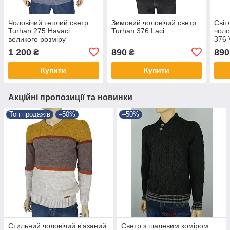
Чоловічий теплий светр
Зимовий чоловічий светр
Світ
Turhan 275 Havaci
Turhan 376 Laci
чоло
великого розміру
376 
1 200
890
890
₴
₴
Купити
Купити
Акційні пропозиції та новинки
Топ продажів
–50%
–50%
Стильний чоловічий в'язаний
Светр з шалевим коміром